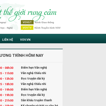
VOVGT
ngoại
Kênh Giao thông
VOVTV
 học - Nghệ
Kênh Truyền hình VOV
LIÊN HỆ
VOV.VN
ƯƠNG TRÌNH HÔM NAY
0 - 08h30
Điểm hẹn Văn nghệ
5 - 11h00
Văn nghệ thiếu nhi
0 - 13h30
Đọc truyện dài kỳ
5 - 18h30
Văn nghệ thiếu nhi
0 - 19h00
Điểm hẹn Văn nghệ
0 - 19h30
Đọc truyện dài kỳ
0 - 21h00
Sân khấu truyền thanh
5 - 22h00
Kể chuyện và Hát ru cho bé