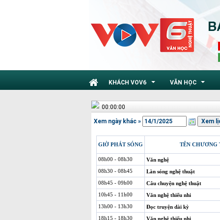
KHÁCH VOV6
VĂN HỌC
...
...
00:00:00
Xem ngày khác »
GIỜ PHÁT SÓNG
TÊN CHƯƠNG 
08h00 - 08h30
Văn nghệ
08h30 - 08h45
Làn sóng nghệ thuật
08h45 - 09h00
Câu chuyện nghệ thuật
10h45 - 11h00
Văn nghệ thiếu nhi
13h00 - 13h30
Đọc truyện dài kỳ
18h15 - 18h30
Văn nghệ thiếu nhi