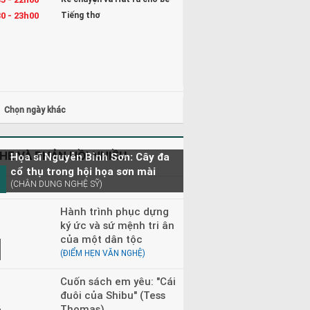
0 - 23h00
Tiếng thơ
Chọn ngày khác
HE VÀ PHẢN HỒI NHIỀU
Họa sĩ Nguyễn Bỉnh Sơn: Cây đa
cổ thụ trong hội họa sơn mài
(CHÂN DUNG NGHỆ SỸ)
Hành trình phục dựng
ký ức và sứ mệnh tri ân
của một dân tộc
(ĐIỂM HẸN VĂN NGHỆ)
Cuốn sách em yêu: "Cái
đuôi của Shibu" (Tess
Thomas)