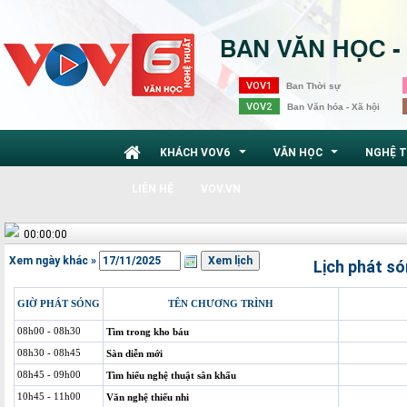
VOV1
Ban Thời sự
VOV2
Ban Văn hóa - Xã hội
KHÁCH VOV6
VĂN HỌC
NGHỆ 
...
...
LIÊN HỆ
VOV.VN
00:00:00
Xem ngày khác »
Lịch phát s
GIỜ PHÁT SÓNG
TÊN CHƯƠNG TRÌNH
08h00 - 08h30
Tìm trong kho báu
08h30 - 08h45
Sàn diễn mới
08h45 - 09h00
Tìm hiểu nghệ thuật sân khấu
10h45 - 11h00
Văn nghệ thiếu nhi