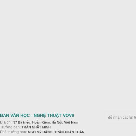
BAN VĂN HỌC - NGHỆ THUẬT VOV6
để nhận các tin 
Địa chỉ:
37 Bà triệu, Hoàn Kiếm, Hà Nội, Việt Nam
Trưởng ban:
TRẦN NHẬT MINH
Phó trưởng ban:
NGÔ MỸ HẰNG, TRẦN XUÂN THÂN