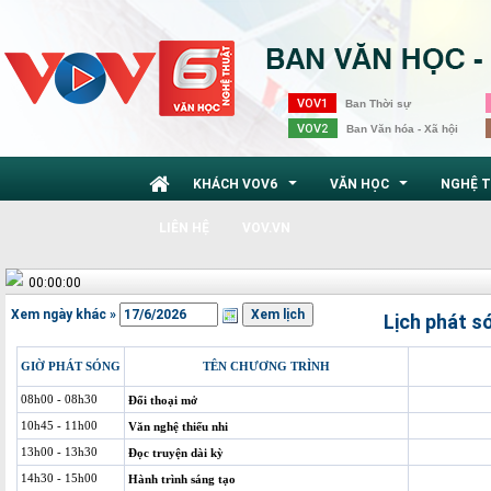
VOV1
Ban Thời sự
VOV2
Ban Văn hóa - Xã hội
KHÁCH VOV6
VĂN HỌC
NGHỆ 
...
...
LIÊN HỆ
VOV.VN
00:00:00
Xem ngày khác »
Lịch phát s
GIỜ PHÁT SÓNG
TÊN CHƯƠNG TRÌNH
08h00 - 08h30
Đối thoại mở
10h45 - 11h00
Văn nghệ thiếu nhi
13h00 - 13h30
Đọc truyện dài kỳ
14h30 - 15h00
Hành trình sáng tạo