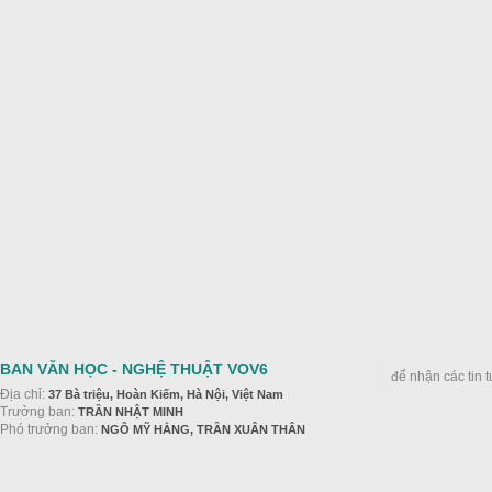
BAN VĂN HỌC - NGHỆ THUẬT VOV6
để nhận các tin 
Địa chỉ:
37 Bà triệu, Hoàn Kiếm, Hà Nội, Việt Nam
Trưởng ban:
TRẦN NHẬT MINH
Phó trưởng ban:
NGÔ MỸ HẰNG, TRẦN XUÂN THÂN