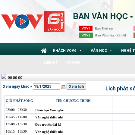
VOV1
Ban Thời sự
VOV2
Ban Văn hóa - Xã hội
KHÁCH VOV6
VĂN HỌC
NGHỆ 
...
...
LIÊN HỆ
VOV.VN
00:00:00
Xem ngày khác »
Lịch phát s
GIỜ PHÁT SÓNG
TÊN CHƯƠNG TRÌNH
08h00 - 08h30
Điểm hẹn Văn nghệ
10h45 - 11h00
Văn nghệ thiếu nhi
13h00 - 13h30
Đọc truyện dài kỳ
18h15 - 18h30
Văn nghệ thiếu nhi