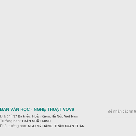
BAN VĂN HỌC - NGHỆ THUẬT VOV6
để nhận các tin 
Địa chỉ:
37 Bà triệu, Hoàn Kiếm, Hà Nội, Việt Nam
Trưởng ban:
TRẦN NHẬT MINH
Phó trưởng ban:
NGÔ MỸ HẰNG, TRẦN XUÂN THÂN