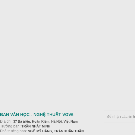
BAN VĂN HỌC - NGHỆ THUẬT VOV6
để nhận các tin 
Địa chỉ:
37 Bà triệu, Hoàn Kiếm, Hà Nội, Việt Nam
Trưởng ban:
TRẦN NHẬT MINH
Phó trưởng ban:
NGÔ MỸ HẰNG, TRẦN XUÂN THÂN