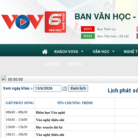
VOV1
Ban Thời sự
VOV2
Ban Văn hóa - Xã hội
KHÁCH VOV6
VĂN HỌC
NGHỆ 
...
...
LIÊN HỆ
VOV.VN
00:00:00
Xem ngày khác »
Lịch phát s
GIỜ PHÁT SÓNG
TÊN CHƯƠNG TRÌNH
08h00 - 08h30
Điểm hẹn Văn nghệ
10h45 - 11h00
Văn nghệ thiếu nhi
13h00 - 13h30
Đọc truyện dài kỳ
18h15 - 18h30
Văn nghệ thiếu nhi