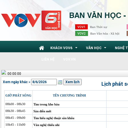
VOV1
Ban Thời sự
VOV2
Ban Văn hóa - Xã hội
KHÁCH VOV6
VĂN HỌC
NGHỆ 
...
...
LIÊN HỆ
VOV.VN
00:00:00
Xem ngày khác »
Lịch phát 
GIỜ PHÁT SÓNG
TÊN CHƯƠNG TRÌNH
08h00 - 08h30
Tìm trong kho báu
08h30 - 08h45
Sàn diễn mới
08h45 - 09h00
Tìm hiểu nghệ thuật sân khấu
10h45 - 11h00
Văn nghệ thiếu nhi