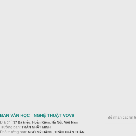
BAN VĂN HỌC - NGHỆ THUẬT VOV6
để nhận các tin 
Địa chỉ:
37 Bà triệu, Hoàn Kiếm, Hà Nội, Việt Nam
Trưởng ban:
TRẦN NHẬT MINH
Phó trưởng ban:
NGÔ MỸ HẰNG, TRẦN XUÂN THÂN