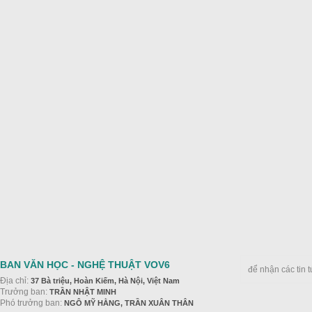
BAN VĂN HỌC - NGHỆ THUẬT VOV6
để nhận các tin 
Địa chỉ:
37 Bà triệu, Hoàn Kiếm, Hà Nội, Việt Nam
Trưởng ban:
TRẦN NHẬT MINH
Phó trưởng ban:
NGÔ MỸ HẰNG, TRẦN XUÂN THÂN