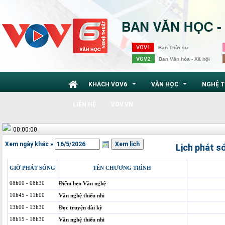
VOV1
Ban Thời sự
VOV2
Ban Văn hóa - Xã hội
KHÁCH VOV6
VĂN HỌC
NGHỆ 
...
...
LIÊN HỆ
VOV.VN
00:00:00
Xem ngày khác »
Lịch phát s
GIỜ PHÁT SÓNG
TÊN CHƯƠNG TRÌNH
08h00 - 08h30
Điểm hẹn Văn nghệ
10h45 - 11h00
Văn nghệ thiếu nhi
13h00 - 13h30
Đọc truyện dài kỳ
18h15 - 18h30
Văn nghệ thiếu nhi