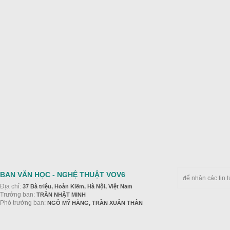
BAN VĂN HỌC - NGHỆ THUẬT VOV6
để nhận các tin 
Địa chỉ:
37 Bà triệu, Hoàn Kiếm, Hà Nội, Việt Nam
Trưởng ban:
TRẦN NHẬT MINH
Phó trưởng ban:
NGÔ MỸ HẰNG, TRẦN XUÂN THÂN