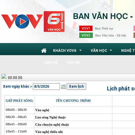
VOV1
Ban Thời sự
VOV2
Ban Văn hóa - Xã hội
KHÁCH VOV6
VĂN HỌC
NGHỆ 
...
...
LIÊN HỆ
VOV.VN
00:00:00
Xem ngày khác »
Lịch phát 
GIỜ PHÁT SÓNG
TÊN CHƯƠNG TRÌNH
08h00 - 08h30
Văn nghệ
08h30 - 08h45
Làn sóng Nghệ thuật
08h45 - 09h00
Câu chuyện nghệ thuật
10h45 - 11h00
Văn nghệ thiếu nhi