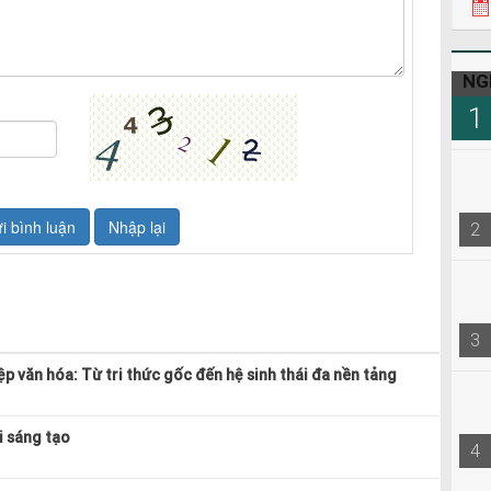
NG
1
2
3
p văn hóa: Từ tri thức gốc đến hệ sinh thái đa nền tảng
i sáng tạo
4