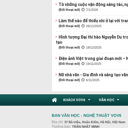
Từ những cuộc vận động sáng tác, n
(Đối thoại mở)
7/1/2026
Làm thế nào để thiếu nhi ở lại với tra
(Đối thoại mở)
26/12/2025
Hình tượng Đại thi hào Nguyễn Du tr
tạo
(Đối thoại mở)
18/12/2025
Điện ảnh Việt trong giai đoạn mới – 
(Đối thoại mở)
19/11/2025
Nữ nhà văn - Gia đình và sáng tạo vă
(Đối thoại mở)
6/11/2025
KHÁCH VOV6
VĂN HỌC
...
...
BAN VĂN HỌC - NGHỆ THUẬT VOV6
Địa chỉ:
37 Bà triệu, Hoàn Kiếm, Hà Nội, Việt Nam
Trưởng ban:
TRẦN NHẬT MINH