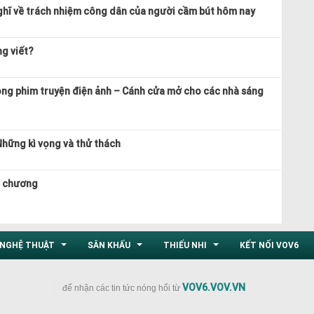
ghĩ về trách nhiệm công dân của người cầm bút hôm nay
ng viết?
ong phim truyện điện ảnh – Cánh cửa mở cho các nhà sáng
Những kì vọng và thử thách
n chương
NGHỆ THUẬT
SÂN KHẤU
THIẾU NHI
KẾT NỐI VOV6
...
...
...
VOV6.VOV.VN
để nhận các tin tức nóng hổi từ