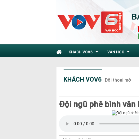
KHÁCH VOV6
VĂN HỌC
...
...
KHÁCH VOV6
Đối thoại mở
Đội ngũ phê bình văn 