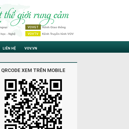
VOVGT
ngoại
Kênh Giao thông
VOVTV
 học - Nghệ
Kênh Truyền hình VOV
LIÊN HỆ
VOV.VN
 QRCODE XEM TRÊN MOBILE