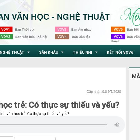
VOV1
VOV3
VOV5
Ban Thời sự
Ban Âm nhạc
Ban Đối 
VOV2
VOV4
VOV6
Ban Văn hóa - Xã hội
Ban Dân tộc
Ban Văn
thuật
NGHỆ THUẬT
SÂN KHẤU
THIẾU NHI
KẾT NỐI VOV6
...
...
...
MÃ
Cập nhật :0:0 9/1/2020
học trẻ: Có thực sự thiếu và yếu?