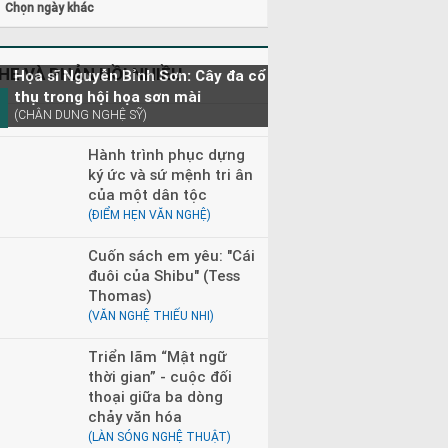
Chọn ngày khác
HE VÀ PHẢN HỒI NHIỀU
Họa sĩ Nguyễn Bỉnh Sơn: Cây đa cổ
thụ trong hội họa sơn mài
(CHÂN DUNG NGHỆ SỸ)
Hành trình phục dựng
ký ức và sứ mệnh tri ân
của một dân tộc
(ĐIỂM HẸN VĂN NGHỆ)
Cuốn sách em yêu: "Cái
đuôi của Shibu" (Tess
Thomas)
(VĂN NGHỆ THIẾU NHI)
Triển lãm “Mật ngữ
thời gian” - cuộc đối
thoại giữa ba dòng
chảy văn hóa
(LÀN SÓNG NGHỆ THUẬT)