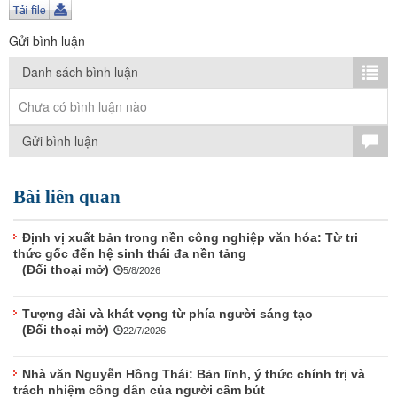
TÌM KIẾM
Gửi bình luận
Vận hành bởi QI Corp
Danh sách bình luận
Chưa có bình luận nào
Gửi bình luận
Bài liên quan
Định vị xuất bản trong nền công nghiệp văn hóa: Từ tri
thức gốc đến hệ sinh thái đa nền tảng
(Đối thoại mở)
5/8/2026
Tượng đài và khát vọng từ phía người sáng tạo
(Đối thoại mở)
22/7/2026
Nhà văn Nguyễn Hồng Thái: Bản lĩnh, ý thức chính trị và
trách nhiệm công dân của người cầm bút