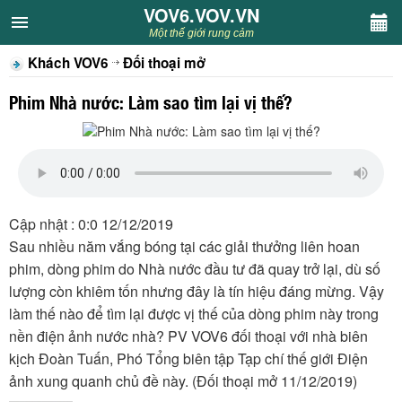
VOV6.VOV.VN
VOV6.VOV.VN
Một thế giới rung cảm
Khách VOV6
Đối thoại mở
CHUYÊN MỤC
Phim Nhà nước: Làm sao tìm lại vị thế?
Khách VOV6
Văn học
Nghệ thuật
Cập nhật : 0:0 12/12/2019
Sau nhiều năm vắng bóng tại các giải thưởng liên hoan
Sân khấu
phim, dòng phim do Nhà nước đầu tư đã quay trở lại, dù số
lượng còn khiêm tốn nhưng đây là tín hiệu đáng mừng. Vậy
Thiếu nhi
làm thế nào để tìm lại được vị thế của dòng phim này trong
nền điện ảnh nước nhà? PV VOV6 đối thoại với nhà biên
Kết nối VOV6
kịch Đoàn Tuấn, Phó Tổng biên tập Tạp chí thế giới Điện
ảnh xung quanh chủ đề này. (Đối thoại mở 11/12/2019)