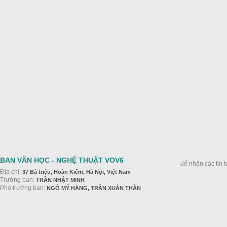
BAN VĂN HỌC - NGHỆ THUẬT VOV6
để nhận các tin 
Địa chỉ:
37 Bà triệu, Hoàn Kiếm, Hà Nội, Việt Nam
Trưởng ban:
TRẦN NHẬT MINH
Phó trưởng ban:
NGÔ MỸ HẰNG, TRẦN XUÂN THÂN