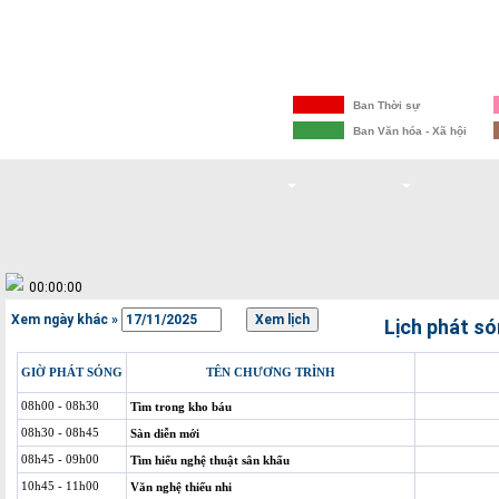
VOV1
Ban Thời sự
VOV2
Ban Văn hóa - Xã hội
KHÁCH VOV6
VĂN HỌC
NGHỆ T
...
...
LIÊN HỆ
VOV.VN
00:00:00
Xem ngày khác »
Lịch phát s
GIỜ PHÁT SÓNG
TÊN CHƯƠNG TRÌNH
08h00 - 08h30
Tìm trong kho báu
08h30 - 08h45
Sàn diễn mới
08h45 - 09h00
Tìm hiểu nghệ thuật sân khấu
10h45 - 11h00
Văn nghệ thiếu nhi