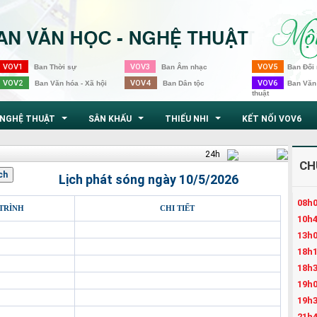
VOV1
VOV3
VOV5
Ban Thời sự
Ban Âm nhạc
Ban Đối 
VOV2
VOV4
VOV6
Ban Văn hóa - Xã hội
Ban Dân tộc
Ban Văn
thuật
NGHỆ THUẬT
SÂN KHẤU
THIẾU NHI
KẾT NỐI VOV6
...
...
...
24h
CH
Lịch phát sóng ngày 10/5/2026
08h0
TRÌNH
CHI TIẾT
10h4
13h0
18h1
18h3
19h0
19h3
21h4