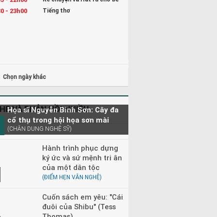
0 - 23h00
Tiếng thơ
Chọn ngày khác
HE VÀ PHẢN HỒI NHIỀU
Họa sĩ Nguyễn Bỉnh Sơn: Cây đa
cổ thụ trong hội họa sơn mài
(CHÂN DUNG NGHỆ SỸ)
Hành trình phục dựng
ký ức và sứ mệnh tri ân
của một dân tộc
(ĐIỂM HẸN VĂN NGHỆ)
Cuốn sách em yêu: "Cái
đuôi của Shibu" (Tess
Thomas)