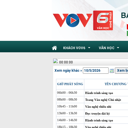
KHÁCH VOV6
VĂN HỌC
...
...
00:00:00
Xem ngày khác »
GIỜ PHÁT SÓNG
TÊN CHƯƠNG 
06h00 - 06h30
Hành trình sáng tạo
08h00 - 08h30
Trang Văn nghệ Chủ nhật
10h45 - 11h00
Văn nghệ thiếu nhi
13h00 - 13h30
Đọc truyện dài kỳ
14h00 - 14h30
Hành trình sáng tạo
18h15 - 18h30
Văn nghệ thiếu nhi