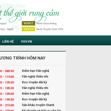
VOVGT
ngoại
Kênh Giao thông
VOVTV
 học - Nghệ
Kênh Truyền hình VOV
LIÊN HỆ
VOV.VN
ƯƠNG TRÌNH HÔM NAY
0 - 08h30
Điểm hẹn Văn nghệ
5 - 11h00
Văn nghệ thiếu nhi
0 - 13h30
Đọc truyện dài kỳ
5 - 18h30
Văn nghệ thiếu nhi
0 - 19h00
Điểm hẹn Văn nghệ
0 - 19h30
Đọc truyện dài kỳ
0 - 21h00
Sân khấu truyền thanh
5 - 22h00
Kể chuyện và Hát ru cho bé