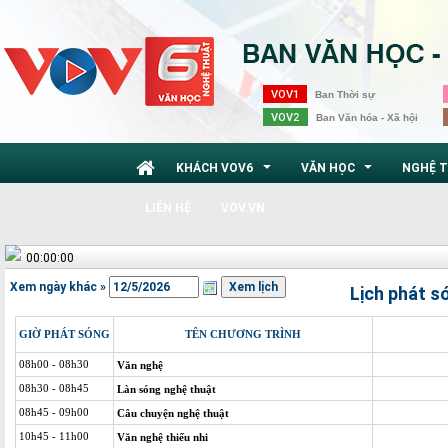
VOV1
Ban Thời sự
VOV2
Ban Văn hóa - Xã hội
KHÁCH VOV6
VĂN HỌC
NGHỆ 
...
...
LIÊN HỆ
VOV.VN
00:00:00
Xem ngày khác »
Lịch phát s
GIỜ PHÁT SÓNG
TÊN CHƯƠNG TRÌNH
08h00 - 08h30
Văn nghệ
08h30 - 08h45
Làn sóng nghệ thuật
08h45 - 09h00
Câu chuyện nghệ thuật
10h45 - 11h00
Văn nghệ thiếu nhi