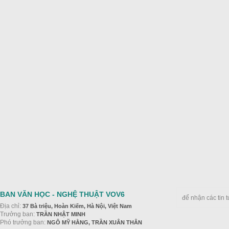
BAN VĂN HỌC - NGHỆ THUẬT VOV6
để nhận các tin 
Địa chỉ:
37 Bà triệu, Hoàn Kiếm, Hà Nội, Việt Nam
Trưởng ban:
TRẦN NHẬT MINH
Phó trưởng ban:
NGÔ MỸ HẰNG, TRẦN XUÂN THÂN