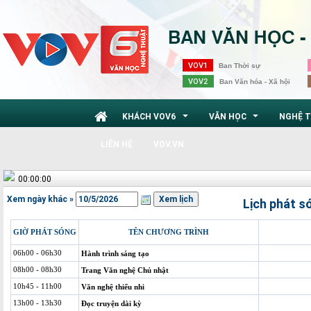
VOV1
Ban Thời sự
VOV2
Ban Văn hóa - Xã hội
KHÁCH VOV6
VĂN HỌC
NGHỆ 
...
...
LIÊN HỆ
VOV.VN
00:00:00
Xem ngày khác »
Lịch phát s
GIỜ PHÁT SÓNG
TÊN CHƯƠNG TRÌNH
06h00 - 06h30
Hành trình sáng tạo
08h00 - 08h30
Trang Văn nghệ Chủ nhật
10h45 - 11h00
Văn nghệ thiếu nhi
13h00 - 13h30
Đọc truyện dài kỳ