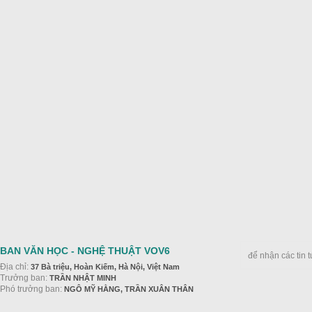
BAN VĂN HỌC - NGHỆ THUẬT VOV6
để nhận các tin 
Địa chỉ:
37 Bà triệu, Hoàn Kiếm, Hà Nội, Việt Nam
Trưởng ban:
TRẦN NHẬT MINH
Phó trưởng ban:
NGÔ MỸ HẰNG, TRẦN XUÂN THÂN