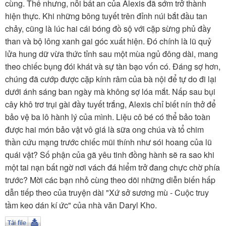
TÌM KIẾM
cùng. Thế nhưng, nỗi bất an của Alexis đã sớm trở thành
hiện thực. Khi những bông tuyết trên đỉnh núi bắt đầu tan
Vận hành bởi QI Corp
chảy, cũng là lúc hai cái bóng đồ sộ với cặp sừng phủ đầy
than và bộ lông xanh gai góc xuất hiện. Đó chính là lũ quỷ
lửa hung dữ vừa thức tỉnh sau một mùa ngủ đông dài, mang
theo chiếc bụng đói khát và sự tàn bạo vốn có. Đáng sợ hơn,
chúng đã cướp được cặp kính râm của bà nội để tự do đi lại
dưới ánh sáng ban ngày mà không sợ lóa mắt. Nấp sau bụi
cây khô trơ trụi gài đầy tuyết trắng, Alexis chỉ biết nín thở để
bảo vệ ba lô hành lý của mình. Liệu cô bé có thể bảo toàn
được hai món bảo vật vô giá là sữa ong chúa và tổ chim
thần cứu mạng trước chiếc mũi thính như sói hoang của lũ
quái vật? Số phận của gã yêu tinh đồng hành sẽ ra sao khi
một tai nạn bất ngờ nơi vách đá hiểm trở đang chực chờ phía
trước? Mời các bạn nhỏ cùng theo dõi những diễn biến hấp
dẫn tiếp theo của truyện dài "Xứ sở sương mù - Cuộc truy
tầm keo dán kí ức" của nhà văn Daryl Kho.