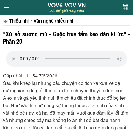
VOV6.VOV.VN
VOV6.VOV.VN
Một thế giới rung cảm
Thiếu nhi
Văn nghệ thiếu nhi
CHUYÊN MỤC
"Xứ sở sương mù - Cuộc truy tầm keo dán kí ức" -
Khách VOV6
Phần 29
Văn học
Nghệ thuật
Cập nhật : 11:54 7/6/2026
Sau khi khép lại những câu chuyện cổ tích xa xưa về đại
Sân khấu
dương xanh để giết thời gian trên chuyến thuyền độc mộc,
Alexis và gã yêu tinh núi lắm chiêu đã chính thức đổ bộ lên
Thiếu nhi
bờ. Nhờ vào trí nhớ cùng sự thông thuộc địa hình của sinh
vật nhỏ bé này, cả hai đã may mắn vượt qua đầm lầy tối tăm
Kết nối VOV6
và những chiếc cây ma khổng lồ ăn thịt để bắt đầu hành
trình leo núi giữa cái lạnh cắt da cắt thịt của đêm đông cuối