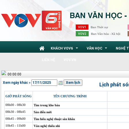
VOV1
Ban Thời sự
VOV2
Ban Văn hóa - Xã hội
KHÁCH VOV6
VĂN HỌC
NGHỆ 
...
...
LIÊN HỆ
VOV.VN
00:00:00
Xem ngày khác »
Lịch phát s
GIỜ PHÁT SÓNG
TÊN CHƯƠNG TRÌNH
08h00 - 08h30
Tìm trong kho báu
08h30 - 08h45
Sàn diễn mới
08h45 - 09h00
Tìm hiểu nghệ thuật sân khấu
10h45 - 11h00
Văn nghệ thiếu nhi