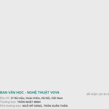
BAN VĂN HỌC - NGHỆ THUẬT VOV6
để nhận các tin 
Địa chỉ:
37 Bà triệu, Hoàn Kiếm, Hà Nội, Việt Nam
Trưởng ban:
TRẦN NHẬT MINH
Phó trưởng ban:
NGÔ MỸ HẰNG, TRẦN XUÂN THÂN