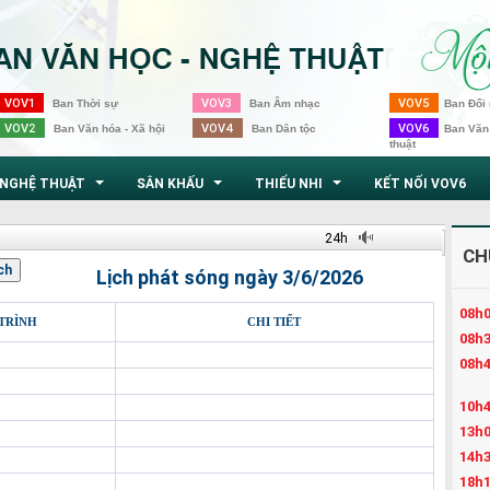
VOV1
VOV3
VOV5
Ban Thời sự
Ban Âm nhạc
Ban Đối 
VOV2
VOV4
VOV6
Ban Văn hóa - Xã hội
Ban Dân tộc
Ban Văn
thuật
NGHỆ THUẬT
SÂN KHẤU
THIẾU NHI
KẾT NỐI VOV6
...
...
...
24h
CH
Lịch phát sóng ngày 3/6/2026
08h0
TRÌNH
CHI TIẾT
08h3
08h4
10h4
13h0
14h3
18h1