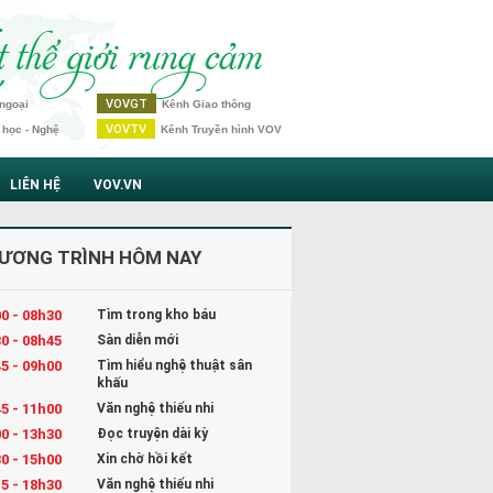
VOVGT
ngoại
Kênh Giao thông
VOVTV
 học - Nghệ
Kênh Truyền hình VOV
LIÊN HỆ
VOV.VN
ƯƠNG TRÌNH HÔM NAY
0 - 08h30
Tìm trong kho báu
0 - 08h45
Sàn diễn mới
5 - 09h00
Tìm hiểu nghệ thuật sân
khấu
5 - 11h00
Văn nghệ thiếu nhi
0 - 13h30
Đọc truyện dài kỳ
0 - 15h00
Xin chờ hồi kết
5 - 18h30
Văn nghệ thiếu nhi