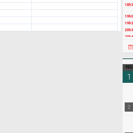
18h3
19h0
19h3
20h3
20h4
21h4
22h3
08h0
NG
1
2