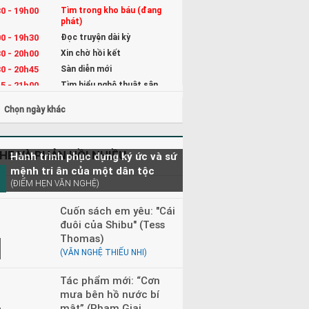
0 - 19h00
Tìm trong kho báu (đang
phát)
0 - 19h30
Đọc truyện dài kỳ
0 - 20h00
Xin chờ hồi kết
0 - 20h45
Sàn diễn mới
5 - 21h00
Tìm hiểu nghệ thuật sân
khấu
Chọn ngày khác
5 - 22h00
Kể chuyện và Hát ru cho bé
0 - 23h00
Đọc truyện đêm khuya
0 - 08h30
Tìm trong kho báu
HE VÀ PHẢN HỒI NHIỀU
Hành trình phục dựng ký ức và sứ
mệnh tri ân của một dân tộc
(ĐIỂM HẸN VĂN NGHỆ)
Cuốn sách em yêu: "Cái
đuôi của Shibu" (Tess
Thomas)
(VĂN NGHỆ THIẾU NHI)
Tác phẩm mới: “Cơn
mưa bên hồ nước bí
mật” (Phạm Giai