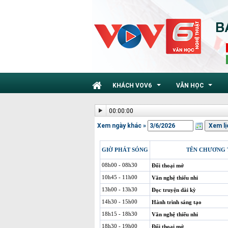
KHÁCH VOV6
VĂN HỌC
...
...
00:00:00
Xem ngày khác »
GIỜ PHÁT SÓNG
TÊN CHƯƠNG 
08h00 - 08h30
Đối thoại mở
10h45 - 11h00
Văn nghệ thiếu nhi
13h00 - 13h30
Đọc truyện dài kỳ
14h30 - 15h00
Hành trình sáng tạo
18h15 - 18h30
Văn nghệ thiếu nhi
18h30 - 19h00
Đối thoại mở