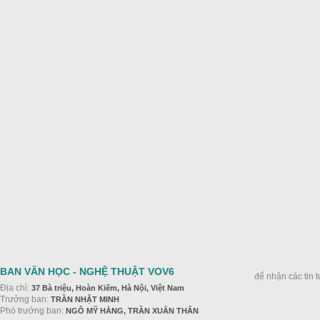
BAN VĂN HỌC - NGHỆ THUẬT VOV6
để nhận các tin 
Địa chỉ:
37 Bà triệu, Hoàn Kiếm, Hà Nội, Việt Nam
Trưởng ban:
TRẦN NHẬT MINH
Phó trưởng ban:
NGÔ MỸ HẰNG, TRẦN XUÂN THÂN