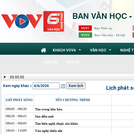
VOV1
Ban Thời sự
VOV2
Ban Văn hóa - Xã hội
KHÁCH VOV6
VĂN HỌC
NGHỆ 
...
...
LIÊN HỆ
VOV.VN
00:00:00
Xem ngày khác »
Lịch phát 
GIỜ PHÁT SÓNG
TÊN CHƯƠNG TRÌNH
08h00 - 08h30
Tìm trong kho báu
08h30 - 08h45
Sàn diễn mới
08h45 - 09h00
Tìm hiểu nghệ thuật sân khấu
10h45 - 11h00
Văn nghệ thiếu nhi