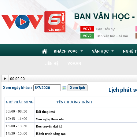
VOV1
Ban Thời sự
VOV2
Ban Văn hóa - Xã hội
KHÁCH VOV6
VĂN HỌC
NGHỆ 
...
...
LIÊN HỆ
VOV.VN
00:00:00
Xem ngày khác »
Lịch phát 
GIỜ PHÁT SÓNG
TÊN CHƯƠNG TRÌNH
08h00 - 08h30
Đối thoại mở
10h45 - 11h00
Văn nghệ thiếu nhi
13h00 - 13h30
Đọc truyện dài kỳ
14h30 - 15h00
Hành trình sáng tạo