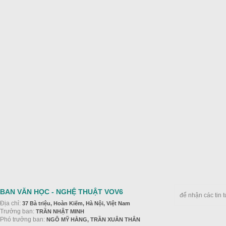
BAN VĂN HỌC - NGHỆ THUẬT VOV6
để nhận các tin 
Địa chỉ:
37 Bà triệu, Hoàn Kiếm, Hà Nội, Việt Nam
Trưởng ban:
TRẦN NHẬT MINH
Phó trưởng ban:
NGÔ MỸ HẰNG, TRẦN XUÂN THÂN