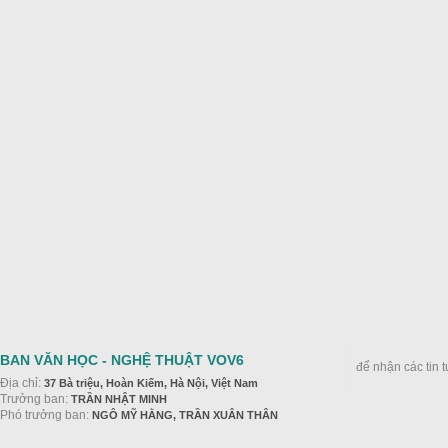
BAN VĂN HỌC - NGHỆ THUẬT VOV6
để nhận các tin 
Địa chỉ:
37 Bà triệu, Hoàn Kiếm, Hà Nội, Việt Nam
Trưởng ban:
TRẦN NHẬT MINH
Phó trưởng ban:
NGÔ MỸ HẰNG, TRẦN XUÂN THÂN