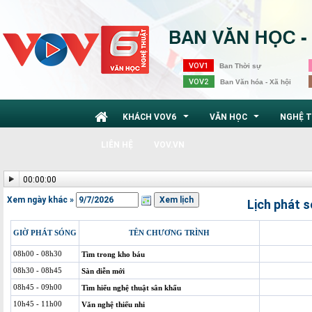
VOV1
Ban Thời sự
VOV2
Ban Văn hóa - Xã hội
KHÁCH VOV6
VĂN HỌC
NGHỆ 
...
...
LIÊN HỆ
VOV.VN
00:00:00
Xem ngày khác »
Lịch phát 
GIỜ PHÁT SÓNG
TÊN CHƯƠNG TRÌNH
08h00 - 08h30
Tìm trong kho báu
08h30 - 08h45
Sàn diễn mới
08h45 - 09h00
Tìm hiểu nghệ thuật sân khấu
10h45 - 11h00
Văn nghệ thiếu nhi