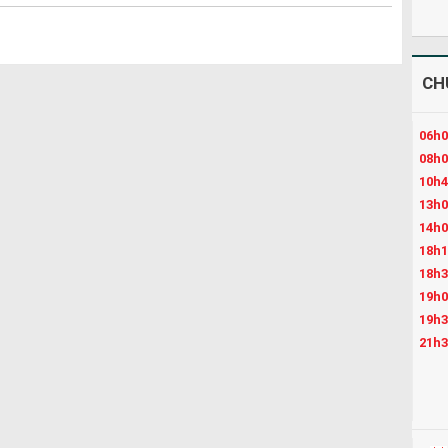
CH
06h0
08h0
10h4
13h0
14h0
18h1
18h3
19h0
19h3
21h3