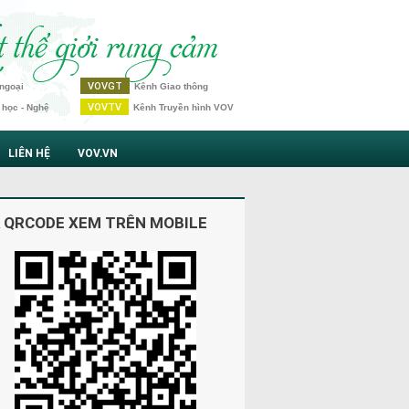
VOVGT
ngoại
Kênh Giao thông
VOVTV
 học - Nghệ
Kênh Truyền hình VOV
LIÊN HỆ
VOV.VN
 QRCODE XEM TRÊN MOBILE