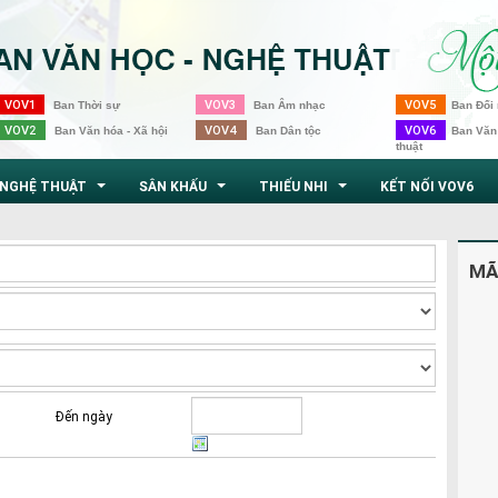
VOV1
VOV3
VOV5
Ban Thời sự
Ban Âm nhạc
Ban Đối 
VOV2
VOV4
VOV6
Ban Văn hóa - Xã hội
Ban Dân tộc
Ban Văn
thuật
NGHỆ THUẬT
SÂN KHẤU
THIẾU NHI
KẾT NỐI VOV6
...
...
...
MÃ
Đến ngày