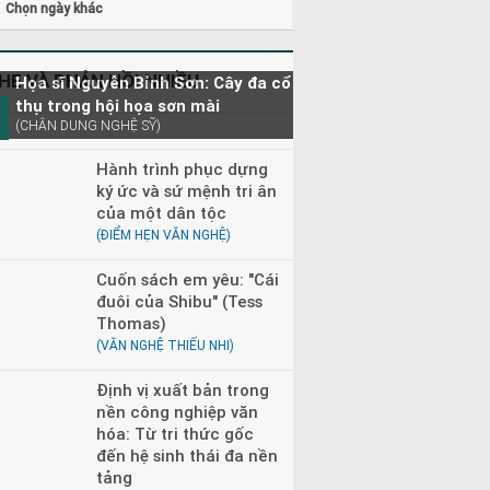
Chọn ngày khác
HE VÀ PHẢN HỒI NHIỀU
Họa sĩ Nguyễn Bỉnh Sơn: Cây đa cổ
thụ trong hội họa sơn mài
(CHÂN DUNG NGHỆ SỸ)
Hành trình phục dựng
ký ức và sứ mệnh tri ân
của một dân tộc
(ĐIỂM HẸN VĂN NGHỆ)
Cuốn sách em yêu: "Cái
đuôi của Shibu" (Tess
Thomas)
(VĂN NGHỆ THIẾU NHI)
Định vị xuất bản trong
nền công nghiệp văn
hóa: Từ tri thức gốc
đến hệ sinh thái đa nền
tảng