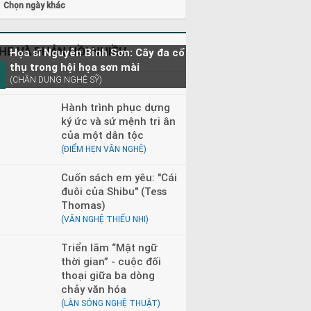
Chọn ngày khác
HE VÀ PHẢN HỒI NHIỀU
Họa sĩ Nguyễn Bỉnh Sơn: Cây đa cổ
thụ trong hội họa sơn mài
(CHÂN DUNG NGHỆ SỸ)
Hành trình phục dựng
ký ức và sứ mệnh tri ân
của một dân tộc
(ĐIỂM HẸN VĂN NGHỆ)
Cuốn sách em yêu: "Cái
đuôi của Shibu" (Tess
Thomas)
(VĂN NGHỆ THIẾU NHI)
Triển lãm “Mật ngữ
thời gian” - cuộc đối
thoại giữa ba dòng
chảy văn hóa
(LÀN SÓNG NGHỆ THUẬT)