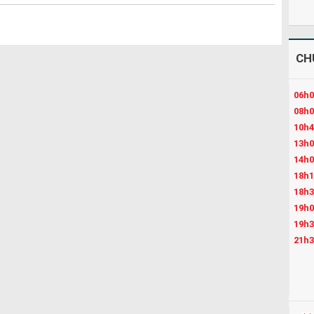
CH
06h0
08h0
10h4
13h0
14h0
18h1
18h3
19h0
19h3
21h3