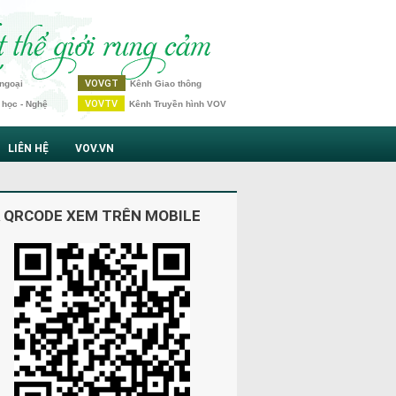
VOVGT
ngoại
Kênh Giao thông
VOVTV
 học - Nghệ
Kênh Truyền hình VOV
LIÊN HỆ
VOV.VN
 QRCODE XEM TRÊN MOBILE