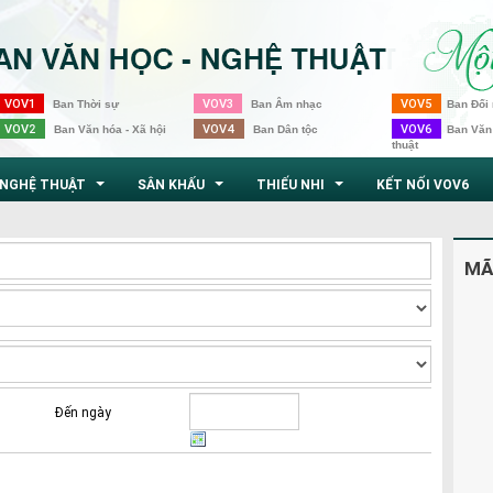
VOV1
VOV3
VOV5
Ban Thời sự
Ban Âm nhạc
Ban Đối 
VOV2
VOV4
VOV6
Ban Văn hóa - Xã hội
Ban Dân tộc
Ban Văn
thuật
NGHỆ THUẬT
SÂN KHẤU
THIẾU NHI
KẾT NỐI VOV6
...
...
...
MÃ
Đến ngày