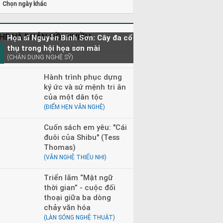
Chọn ngày khác
HE VÀ PHẢN HỒI NHIỀU
Họa sĩ Nguyễn Bỉnh Sơn: Cây đa cổ
thụ trong hội họa sơn mài
(CHÂN DUNG NGHỆ SỸ)
Hành trình phục dựng
ký ức và sứ mệnh tri ân
của một dân tộc
(ĐIỂM HẸN VĂN NGHỆ)
Cuốn sách em yêu: "Cái
đuôi của Shibu" (Tess
Thomas)
(VĂN NGHỆ THIẾU NHI)
Triển lãm “Mật ngữ
thời gian” - cuộc đối
thoại giữa ba dòng
chảy văn hóa
(LÀN SÓNG NGHỆ THUẬT)