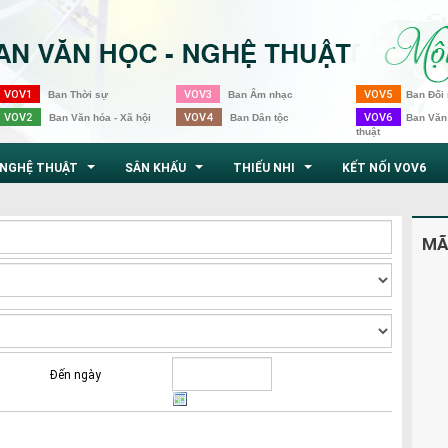
VOV1
VOV3
VOV5
Ban Thời sự
Ban Âm nhạc
Ban Đối 
VOV2
VOV4
VOV6
Ban Văn hóa - Xã hội
Ban Dân tộc
Ban Văn
thuật
NGHỆ THUẬT
SÂN KHẤU
THIẾU NHI
KẾT NỐI VOV6
...
...
...
MÃ
Đến ngày