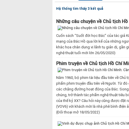
Hệ thống tìm thấy 3 kết quả
Những câu chuyện về Chủ tịch Hồ 
Cuốn sách “Suốt đời học Bác” của tác giả 
mạng của Bác Hồ qua lời kể của những ngườ
khắc họa chân dung vị lãnh tụ giản dị, gần gũ
nghệ thuật tuổi mới lớn 26/05/2020)
Phim truyện về Chủ tịch Hồ Chí 
Năm 1960, bộ phim tài liệu đầu tiên về Chủ 
phẩm phim truyện đầu tiên về Người. Từ đó 
các chặng đường hoạt động của Bác. Song
chúng, trở thành tác phẩm nghệ thuật tiêu b
của thế kỷ XX? Câu hỏi này cũng được đặt r
(VOV6) với khách mời là nhà phê bình điện ả
(Đối thoại mở 18/05/2022)