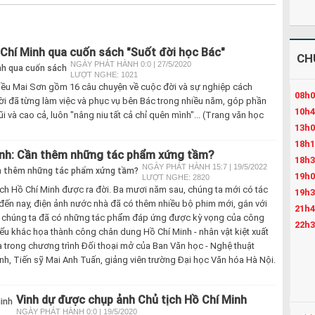
Chí Minh qua cuốn sách "Suốt đời học Bác"
CH
NGÀY PHÁT HÀNH 0:0 | 27/5/2020
LƯỢT NGHE: 1021
Kiều Mai Sơn gồm 16 câu chuyện về cuộc đời và sự nghiệp cách
08h0
i đã từng làm việc và phục vụ bên Bác trong nhiều năm, góp phần
10h4
i và cao cả, luôn "nâng niu tất cả chỉ quên mình"... (Trang văn học
13h0
18h1
Minh: Cần thêm những tác phẩm xứng tầm?
18h3
NGÀY PHÁT HÀNH 15:7 | 19/5/2022
19h0
LƯỢT NGHE: 2820
tịch Hồ Chí Minh được ra đời. Ba mươi năm sau, chúng ta mới có tác
19h3
đến nay, điện ảnh nước nhà đã có thêm nhiều bộ phim mới, gắn với
21h4
 chúng ta đã có những tác phẩm đáp ứng được kỳ vọng của công
22h3
iểu khắc họa thành công chân dung Hồ Chí Minh - nhân vật kiệt xuất
a trong chương trình Đối thoại mở của Ban Văn học - Nghệ thuật
nh, Tiến sỹ Mai Anh Tuấn, giảng viên trường Đại học Văn hóa Hà Nội.
Vinh dự được chụp ảnh Chủ tịch Hồ Chí Minh
NGÀY PHÁT HÀNH 0:0 | 19/5/2020