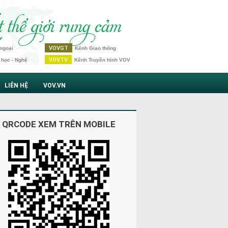
VOVGT
ngoại
Kênh Giao thông
VOVTV
 học - Nghệ
Kênh Truyền hình VOV
LIÊN HỆ
VOV.VN
 QRCODE XEM TRÊN MOBILE