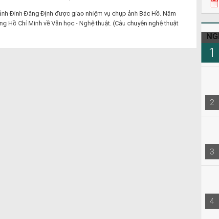
ảnh Đinh Đăng Định được giao nhiệm vụ chụp ảnh Bác Hồ. Năm
g Hồ Chí Minh về Văn học - Nghệ thuật. (Câu chuyện nghệ thuật
NG
1
2
3
4