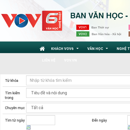
VOV1
Ban Thời sự
VOV2
Ban Văn hóa - Xã hội
KHÁCH VOV6
VĂN HỌC
NGHỆ 
...
...
LIÊN HỆ
VOV.VN
Từ khóa
Tìm kiếm
trong
Chuyên mục
Tìm từ ngày
Đến ngày