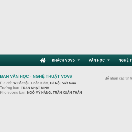
KHÁCH VOV6
VĂN HỌC
NGHỆ 
...
...
BAN VĂN HỌC - NGHỆ THUẬT VOV6
để nhận các tin 
Địa chỉ:
37 Bà triệu, Hoàn Kiếm, Hà Nội, Việt Nam
Trưởng ban:
TRẦN NHẬT MINH
Phó trưởng ban:
NGÔ MỸ HẰNG, TRẦN XUÂN THÂN