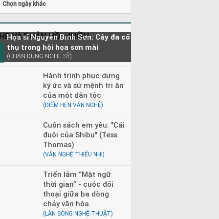
Chọn ngày khác
HE VÀ PHẢN HỒI NHIỀU
Họa sĩ Nguyễn Bỉnh Sơn: Cây đa cổ
thụ trong hội họa sơn mài
(CHÂN DUNG NGHỆ SỸ)
Hành trình phục dựng
ký ức và sứ mệnh tri ân
của một dân tộc
(ĐIỂM HẸN VĂN NGHỆ)
Cuốn sách em yêu: "Cái
đuôi của Shibu" (Tess
Thomas)
(VĂN NGHỆ THIẾU NHI)
Triển lãm “Mật ngữ
thời gian” - cuộc đối
thoại giữa ba dòng
chảy văn hóa
(LÀN SÓNG NGHỆ THUẬT)