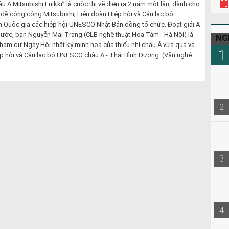
u Á Mitsubishi Enikki” là cuộc thi vẽ diễn ra 2 năm một lần, dành cho
 đề công cộng Mitsubishi; Liên đoàn Hiệp hội và Câu lạc bộ
 Quốc gia các hiệp hội UNESCO Nhật Bản đồng tổ chức. Đoạt giải A
 nước, bạn Nguyễn Mai Trang (CLB nghệ thuật Hoa Tâm - Hà Nội) là
NG
tham dự Ngày Hội nhật ký minh họa của thiếu nhi châu Á vừa qua và
1
ệp hội và Câu lạc bộ UNESCO châu Á - Thái Bình Dương. (Văn nghệ
2
3
4