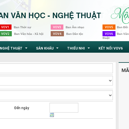
VOV1
VOV3
VOV5
Ban Thời sự
Ban Âm nhạc
Ban Đối 
VOV2
VOV4
VOV6
Ban Văn hóa - Xã hội
Ban Dân tộc
Ban Văn
thuật
NGHỆ THUẬT
SÂN KHẤU
THIẾU NHI
KẾT NỐI VOV6
...
...
...
MÃ
Đến ngày