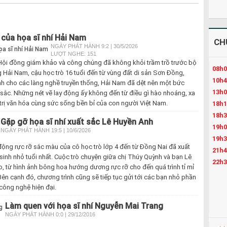
 của họa sĩ nhí Hải Nam
CH
NGÀY PHÁT HÀNH 9:2 | 30/5/2026
LƯỢT NGHE: 151
, Hội đồng giám khảo và công chúng đã không khỏi trầm trồ trước bộ
08h0
 Hải Nam, cậu học trò 16 tuổi đến từ vùng đất di sản Sơn Đồng,
10h4
nh cho các làng nghề truyền thống, Hải Nam đã dệt nên một bức
13h0
 sắc. Những nét vẽ lay động ấy không đến từ điều gì hào nhoáng, xa
 trị văn hóa cùng sức sống bền bỉ của con người Việt Nam.
18h1
18h3
Gặp gỡ họa sĩ nhí xuất sắc Lê Huyền Anh
19h0
NGÀY PHÁT HÀNH 19:5 | 10/6/2026
19h3
ộng rực rỡ sắc màu của cô học trò lớp 4 đến từ Đồng Nai đã xuất
21h4
 sinh nhỏ tuổi nhất. Cuộc trò chuyện giữa chị Thúy Quỳnh và bạn Lê
22h3
, từ hình ảnh bông hoa hướng dương rực rỡ cho đến quá trình tỉ mỉ
Bên cạnh đó, chương trình cũng sẽ tiếp tục gửi tới các bạn nhỏ phần
 công nghệ hiện đại.
Làm quen với họa sĩ nhí Nguyễn Mai Trang
NGÀY PHÁT HÀNH 0:0 | 29/12/2016