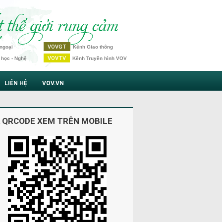
VOVGT
ngoại
Kênh Giao thông
VOVTV
 học - Nghệ
Kênh Truyền hình VOV
LIÊN HỆ
VOV.VN
 QRCODE XEM TRÊN MOBILE