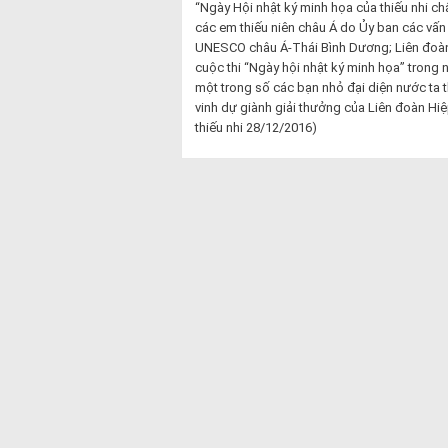
“Ngày Hội nhật ký minh họa của thiếu nhi châ
các em thiếu niên châu Á do Ủy ban các vấn
UNESCO châu Á-Thái Bình Dương; Liên đoàn
cuộc thi “Ngày hội nhật ký minh họa” trong
một trong số các bạn nhỏ đại diện nước ta 
vinh dự giành giải thưởng của Liên đoàn Hi
thiếu nhi 28/12/2016)