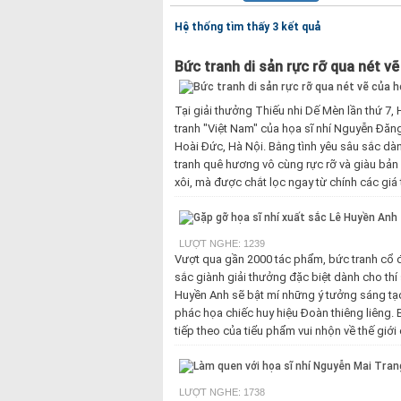
Hệ thống tìm thấy 3 kết quả
Bức tranh di sản rực rỡ qua nét vẽ
Tại giải thưởng Thiếu nhi Dế Mèn lần thứ 7
tranh "Việt Nam" của họa sĩ nhí Nguyễn Đăng
Hoài Đức, Hà Nội. Bằng tình yêu sâu sắc dà
tranh quê hương vô cùng rực rỡ và giàu bản
xôi, mà được chắt lọc ngay từ chính các giá
LƯỢT NGHE: 1239
Vượt qua gần 2000 tác phẩm, bức tranh cổ đ
sắc giành giải thưởng đặc biệt dành cho thí
Huyền Anh sẽ bật mí những ý tưởng sáng tạo
phác họa chiếc huy hiệu Đoàn thiêng liêng. 
tiếp theo của tiểu phẩm vui nhộn về thế giới
LƯỢT NGHE: 1738