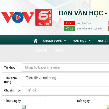
VOV1
Ban Thời sự
VOV2
Ban Văn hóa - Xã hội
KHÁCH VOV6
VĂN HỌC
NGHỆ 
...
...
LIÊN HỆ
VOV.VN
Từ khóa
Tìm kiếm
trong
Chuyên mục
Tìm từ ngày
Đến ngày