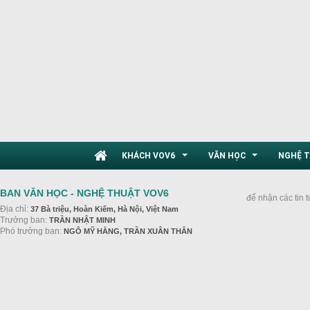
KHÁCH VOV6
VĂN HỌC
NGHỆ 
...
...
BAN VĂN HỌC - NGHỆ THUẬT VOV6
để nhận các tin 
Địa chỉ:
37 Bà triệu, Hoàn Kiếm, Hà Nội, Việt Nam
Trưởng ban:
TRẦN NHẬT MINH
Phó trưởng ban:
NGÔ MỸ HẰNG, TRẦN XUÂN THÂN