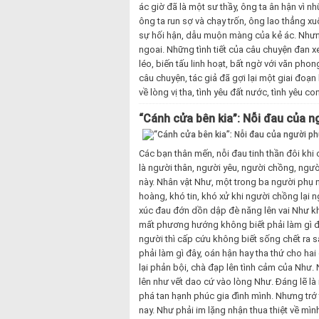
ác giờ đã là một sư thầy, ông ta ân hận vì nh
ông ta run sợ và chạy trốn, ông lao thẳng x
sự hối hận, dẫu muộn màng của kẻ ác. Nhưng
ngoai. Những tình tiết của câu chuyện đan xe
léo, biến tấu linh hoạt, bất ngờ với văn pho
câu chuyện, tác giả đã gợi lại một giai đoạn
về lòng vị tha, tình yêu đất nước, tình yêu 
“Cánh cửa bên kia”: Nỗi đau của ng
Các bạn thân mến, nỗi đau tinh thần đôi khi
là người thân, người yêu, người chồng, ngư
này. Nhân vật Như, một trong ba người phụ n
hoàng, khó tin, khó xử khi người chồng lại 
xúc đau đớn dồn dập đè năng lên vai Như kh
mất phương hướng không biết phải làm gì đây
người thì cấp cứu không biết sống chết ra s
phải làm gì đây, oán hận hay tha thứ cho ha
lại phản bội, chà đạp lên tình cảm của Như. 
lên như vết dao cứ vào lòng Như. Đáng lẽ l
phá tan hạnh phúc gia đình mình. Nhưng trớ 
nay. Như phải im lặng nhận thua thiệt về m