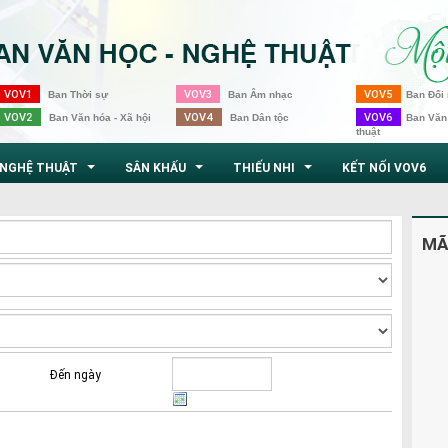
VOV1
VOV3
VOV5
Ban Thời sự
Ban Âm nhạc
Ban Đối 
VOV2
VOV4
VOV6
Ban Văn hóa - Xã hội
Ban Dân tộc
Ban Văn
thuật
NGHỆ THUẬT
SÂN KHẤU
THIẾU NHI
KẾT NỐI VOV6
...
...
...
MÃ
Đến ngày