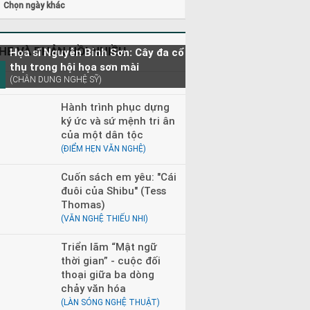
Chọn ngày khác
HE VÀ PHẢN HỒI NHIỀU
Họa sĩ Nguyễn Bỉnh Sơn: Cây đa cổ
thụ trong hội họa sơn mài
(CHÂN DUNG NGHỆ SỸ)
Hành trình phục dựng
ký ức và sứ mệnh tri ân
của một dân tộc
(ĐIỂM HẸN VĂN NGHỆ)
Cuốn sách em yêu: "Cái
đuôi của Shibu" (Tess
Thomas)
(VĂN NGHỆ THIẾU NHI)
Triển lãm “Mật ngữ
thời gian” - cuộc đối
thoại giữa ba dòng
chảy văn hóa
(LÀN SÓNG NGHỆ THUẬT)