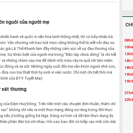
hôn nguôi của người mẹ
CH
hiến tranh vệ quốc vì nền hòa bình thống nhất, thì có bấy nhiêu bà
08h0
òn. Văn chương với bao bút mực cũng không thể tả xiết nỗi đau sự
10h4
 tác giả Lã Thế Khanh làm đầy những cảm xúc về sự đau thương của
13h0
mẹ. Sự khác biệt của người mẹ trong “Bão táp chưa dừng” là chi tiết
cau” và những chùm cau mẹ để dành mỗi mùa cây ra quả với tâm niệm
18h1
xúc động và xa xót. Những ngày cuối đời mẹ vẫn khôn nguôi nhớ con,
18h3
a con trai thiệt thời hy sinh vì việc nước. Chỉ một chi tiết thôi mà
19h0
i bình của BTV Tuyết Mai)
19h3
ự sát thương
21h4
22h3
rường của Đàm Huy Đông. Trên nền một câu chuyện đơn thuần, thậm chí
h vạc” không chỉ nêu ra một thực trạng đáng sợ rằng trong đời thực
g nấu ý tưởng giống bà Nga. Đáng sợ hơn cả dã tâm thực dụng ấy
 thân phận đàn bà với nhau. Hỏi sao bao đời cò kiếp vạc mãi còn dạt