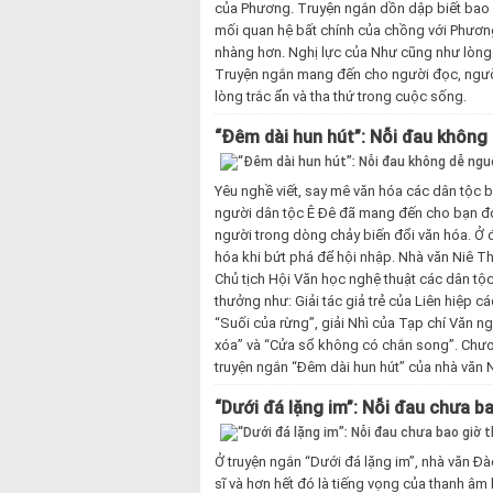
của Phương. Truyện ngắn dồn dập biết bao cả
mối quan hệ bất chính của chồng với Phương
nhàng hơn. Nghị lực của Như cũng như lòng 
Truyện ngắn mang đến cho người đọc, người
lòng trắc ẩn và tha thứ trong cuộc sống.
“Đêm dài hun hút”: Nỗi đau không
Yêu nghề viết, say mê văn hóa các dân tộc 
người dân tộc Ê Đê đã mang đến cho bạn đọc
người trong dòng chảy biến đổi văn hóa. Ở 
hóa khi bứt phá để hội nhập. Nhà văn Niê Th
Chủ tịch Hội Văn học nghệ thuật các dân tộc 
thưởng như: Giải tác giả trẻ của Liên hiệp 
“Suối của rừng”, giải Nhì của Tạp chí Văn 
xóa” và “Cửa sổ không có chắn song”. Chươ
truyện ngắn “Đêm dài hun hút” của nhà văn 
“Dưới đá lặng im”: Nỗi đau chưa ba
Ở truyện ngắn “Dưới đá lặng im”, nhà văn Đào T
sĩ và hơn hết đó là tiếng vọng của thanh âm