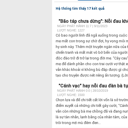
Hệ thống tìm thấy 17 kết quả
"Bão táp chưa dừng": Nỗi đau k
NGÀY PHÁT HÀNH 11:7 | 9/11/2023
LƯỢT NGHE: 1227
Có bao người lính đã ngã xuống trong cuộc c
mẹ mất con trong sự chờ đợi, hy vọng mỏi m
hy sinh này. Thêm một truyện ngắn nữa của
chiến tranh và mất mát vô bờ bến của người 
độc đáo trở đi trở lại trong đời mẹ. “Cây 
mẹ để dành phần cho con trai cưới vợ thật 
vẫn khắc khoải vì không bù đắp được gì cho đứ
tạo cho truyện được nét riêng ấn tượng. (Lờ
"Cánh vạc" hay nỗi đau đàn bà t
NGÀY PHÁT HÀNH 0:0 | 28/10/2019
LƯỢT NGHE: 1500
Chọn lựa và để chi tiết cất lời vốn là sở t
điểm xuyết cả những chi tiết gây cười, “Cán
vẫn còn những bà mẹ chồng đã và đang nun
là sự tàn nhẫn, lạnh băng của nhân tâm, của
trôi trong mịt mù đêm đen…