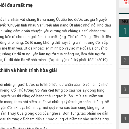
 Nỗi đau mất mẹ
ủa hai nhân vật chàng Ba và nàng Út tiếp tục được tác giả Nguyễn
NG
uyết “Chuyện tình Khau Vai”. Nếu như nàng Út nhức nhối nỗi khổ đau
1
ần Sáng cấm đoán chuyện yêu đương với chàng Ba thì chàng trai
ng kén rể cho con gái làm cho chết lặng. Thế rồi điều gì đến sẽ đến.
ồng cho nàng. Có lẽ nàng không thể hay rằng chính trong đêm ấy,
 mẹ thân yêu. Út đã khoác lên mình bộ váy áo mẹ của Ba chuẩn bị
; Nàng Út đã tự nguyện làm người của chàng Ba, làm dâu người
2
a, Út đã dẫn Ba về nhà mình...(Đọc truyện dài kỳ phát 18/11/2019)
hiến và hành trình hòa giải
 với những người bước ra từ khói lửa, dư chấn của nó vẫn âm ỷ như
3
miệng. Cố Thủ tướng Võ Văn Kiệt từng có câu nói lay động lòng
u người vui thì cũng có hàng triệu người buồn. Phía sau niềm vui
n mang theo nỗi niềm u uẩn và những ký ức nhọc nhằn, chẳng thể
uyện đêm khuya hôm nay, mời quý vị và các bạn cùng lắng nghe
 Trần Thủy. Qua giọng đọc của nghệ sĩ Sơn Tùng, tác phẩm sẽ dẫn
4
c đau thương để chạm đến sự bao dung và niềm tin vào sự hòa hợp.