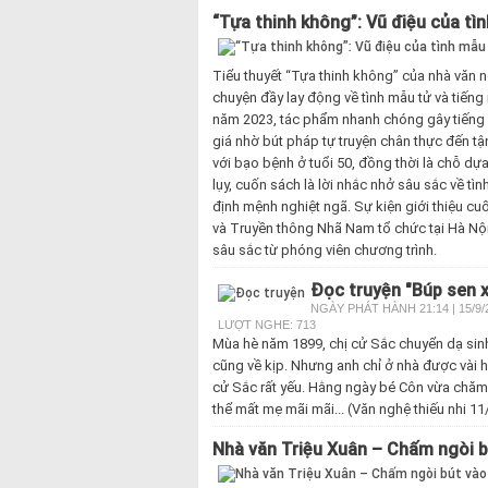
“Tựa thinh không”: Vũ điệu của tì
Tiểu thuyết “Tựa thinh không” của nhà văn 
chuyện đầy lay động về tình mẫu tử và tiến
năm 2023, tác phẩm nhanh chóng gây tiếng v
giá nhờ bút pháp tự truyện chân thực đến t
với bạo bệnh ở tuổi 50, đồng thời là chỗ d
lụy, cuốn sách là lời nhắc nhở sâu sắc về t
định mệnh nghiệt ngã. Sự kiện giới thiệu c
và Truyền thông Nhã Nam tổ chức tại Hà Nội
sâu sắc từ phóng viên chương trình.
Đọc truyện "Búp sen x
NGÀY PHÁT HÀNH 21:14 | 15/9/
LƯỢT NGHE: 713
Mùa hè năm 1899, chị cử Sắc chuyển dạ sinh
cũng về kịp. Nhưng anh chỉ ở nhà được vài 
cử Sắc rất yếu. Hằng ngày bé Côn vừa chăm 
thể mất mẹ mãi mãi... (Văn nghệ thiếu nhi 1
Nhà văn Triệu Xuân – Chấm ngòi b