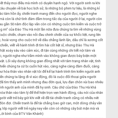
i hết thảy mọi điều mà mình có duyên hạnh ngộ. Với người sinh ra khi
âu chuyện về bài học lịch sử, là những bộ phim tư liệu, là những kỉ
xác tâm hồn ấy, chiến tranh mang đến cho người đọc, người nghe
y, mà còn là chữ tình đằm đẵm trong tấc dạ của người ở lại, người còn
au gần 50 năm độc lập vẫn còn có những cuộc tìm kiếm và cuộc trở
ặng im” của Đào Thu Hà một lần nữa đưa chúng ta tìm về những vùng
cuộc chiến; chạm vào nỗi đau chinh chiến của sự khốc liệt; rung lên
 hoài vọng cho cuộc trở về dẫu chẳng lành lặn, dẫu chỉ là xương cốt
iến, viết về hành trình đi tìm hài cốt liệt sĩ, nhưng Đào Thu Hà
hặt xoáy sâu vào cảm xúc, đi tận cùng những chi tiết nội tâm và
c, người nghe như trầm mình vào không gian được bày biện một
ật. Lối xây dựng không gian đồng nhất với tâm trạng nhân vật, tình
 khiến chúng ta cứ bị cuốn hút vào, càng nghe càng đắm đuối, càng
 hóa thân vào nhân vật tôi để kể lại hành trình tìm kiếm người anh
iến chúng ta lặng đi vì xúc động, đó là cuộc đối thoại giữa người
g đã tìm thấy anh mình nhưng đau đớn quá, lựu đạn chôn vùi bao nhiêu
hính người anh của mình đã hy sinh. Câu chữ của Đào Thu Hà khá
hóa thân vào tâm lý để thể hiện trọn vẹn hành động, câu nói của nhân
ời viết trẻ bây giờ khi viết về đề tài chiến tranh cũng có nhiều nét
đón đợi. Chiến tranh là để tài chẳng bao giờ cạn, một dòng chảy văn
y, lớp người viết trẻ ngày nay vẫn còn có những cây bút mặn mà và
 (Lời bình của BTV Vân Khánh)