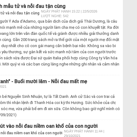
nh mẫu tử và nỗi đau tận cùng
NGÀY PHÁT HÀNH 15:22 | 22/5/2026
LƯỢT NGHE: 542
người Ý Ada d'Adamo, qua bản dịch của dịch giả Thái Dương, là câu
g nói mạnh mẽ của những người làm cha mẹ có con khuyết tật. Ra đời
ang lớn trên văn đàn quốc tế và giành được nhiều giải thưởng danh
ận cùng. Gần 200 trang sách mở ra thế giới của một người mẹ đối mặt
ựa duy nhất cho cô con gái mang căn bệnh bại não. Không sa vào bi
ình yêu thương, sự gắn kết và sức mạnh nội tâm của con người trước
uốn sách vừa được Đại sứ quán Italia phối hợp cùng Công ty Văn hóa
. Mời quý vị và các bạn cùng lắng nghe những ghi nhận và cảm nhận
anh" - Buổi mười lăm - Nỗi đau mất mẹ
2021
 bé Nguyễn Sinh Nhuận, tự là Tất Danh. Anh cử Sắc và con trai cả
hôm thì nhận lệnh đi Thanh Hóa coi kỳ thi Hương. Sức khỏe của chị
sóc mẹ, vừa phải bế em đi xin sữa. Côn không bao giờ nghĩ mình có
1/09/2021)
út vào nỗi đau niềm oan khổ của con người
NGÀY PHÁT HÀNH 11:44 |
29/10/2021