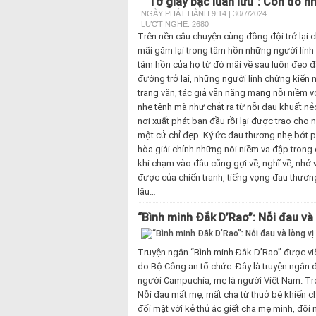
"Tờ giấy bạc luân lưu": Còn đó n
NGÀY PHÁT HÀNH 9:14 | 30/7/2024
LƯỢT NGHE: 2680
Trên nền câu chuyện cùng đồng đội trở lại c
mãi găm lại trong tâm hồn những người lính 
tâm hồn của họ từ đó mãi về sau luôn đeo 
đường trở lại, những người lính chứng kiến 
trang văn, tác giả vẫn nặng mang nỗi niềm v
nhẹ tênh mà như chắt ra từ nỗi đau khuất nẻo
nơi xuất phát ban đầu rồi lại được trao cho 
một cử chỉ đẹp. Ký ức đau thương nhẹ bớt p
hòa giải chính những nỗi niềm va đập tron
khi chạm vào đâu cũng gợi về, nghĩ về, nhớ 
được của chiến tranh, tiếng vọng đau thươn
lâu…
“Bình minh Đắk D’Rao”: Nỗi đau và
Truyện ngắn “Bình minh Đắk D’Rao” được viết
do Bộ Công an tổ chức. Đây là truyện ngắn 
người Campuchia, mẹ là người Việt Nam. Tro
Nỗi đau mất mẹ, mất cha từ thuở bé khiến 
đối mặt với kẻ thủ ác giết cha mẹ mình, đôi