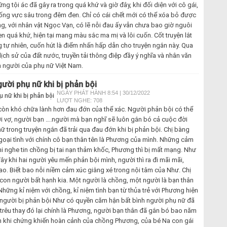
ững tội ác đã gây ra trong quá khứ và giờ đây, khi đối diện với cô gái,
uống vực sâu trong đêm đen. Chỉ có cái chết mới có thể xóa bỏ được
, với nhân vật Ngọc Vạn, có lẽ nỗi đau ấy vẫn chưa bao giờ nguôi
n quá khứ, hiện tại mang màu sắc ma mị và lôi cuốn. Cốt truyện lắt
ng tự nhiên, cuốn hút là điểm nhấn hấp dẫn cho truyện ngắn này. Qua
 lịch sử của đất nước, truyền tải thông điệp đầy ý nghĩa và nhân văn
con người của phụ nữ Việt Nam.
ười phụ nữ khi bị phản bội
NGÀY PHÁT HÀNH 8:54 | 30/12/2022
LƯỢT NGHE: 708
 còn khó chữa lành hơn đau đớn của thể xác. Người phản bội có thể
ời vợ, người bạn ….người mà bạn nghĩ sẽ luôn gắn bó cả cuộc đời
ữ trong truyện ngắn đã trải qua đau đớn khi bị phản bội. Chị bàng
ngoại tình với chính cô bạn thân tên là Phương của mình. Những cảm
i nghe tin chồng bị tai nạn thảm khốc, Phương thì bị mất mạng. Như
 khi hai người yêu mến phản bội mình, người thì ra đi mãi mãi,
ao. Biết bao nỗi niềm cảm xúc giằng xé trong nội tâm của Như. Chị
i con người bất hạnh kia. Một người là chồng, một người là bạn thân
Những kỉ niệm với chồng, kỉ niệm tình bạn từ thủa trẻ với Phương hiện
à người bị phản bội Như có quyền căm hận bất bình người phụ nữ đã
trêu thay đó lại chính là Phương, người bạn thân đã gắn bó bao năm
ình khi chứng khiến hoàn cảnh của chồng Phương, của bé Na con gái