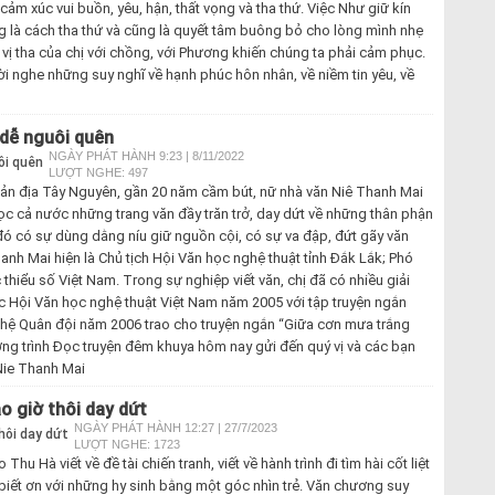
m xúc vui buồn, yêu, hận, thất vọng và tha thứ. Việc Như giữ kín
 là cách tha thứ và cũng là quyết tâm buông bỏ cho lòng mình nhẹ
vị tha của chị với chồng, với Phương khiến chúng ta phải cảm phục.
 nghe những suy nghĩ về hạnh phúc hôn nhân, về niềm tin yêu, về
 dễ nguôi quên
NGÀY PHÁT HÀNH 9:23 | 8/11/2022
LƯỢT NGHE: 497
bản địa Tây Nguyên, gần 20 năm cầm bút, nữ nhà văn Niê Thanh Mai
 cả nước những trang văn đầy trăn trở, day dứt về những thân phận
đó có sự dùng dằng níu giữ nguồn cội, có sự va đập, đứt gãy văn
anh Mai hiện là Chủ tịch Hội Văn học nghệ thuật tỉnh Đắk Lắk; Phó
thiểu số Việt Nam. Trong sự nghiệp viết văn, chị đã có nhiều giải
các Hội Văn học nghệ thuật Việt Nam năm 2005 với tập truyện ngắn
nghệ Quân đội năm 2006 trao cho truyện ngắn “Giữa cơn mưa trắng
ng trình Đọc truyện đêm khuya hôm nay gửi đến quý vị và các bạn
Nie Thanh Mai
o giờ thôi day dứt
NGÀY PHÁT HÀNH 12:27 | 27/7/2023
LƯỢT NGHE: 1723
hu Hà viết về đề tài chiến tranh, viết về hành trình đi tìm hài cốt liệt
 biết ơn với những hy sinh bằng một góc nhìn trẻ. Văn chương suy