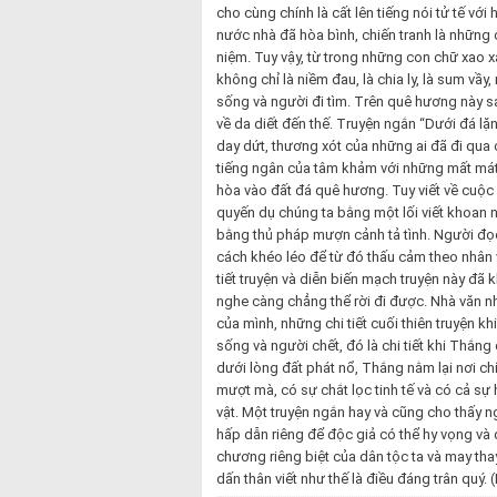
cho cùng chính là cất lên tiếng nói tử tế vớ
nước nhà đã hòa bình, chiến tranh là những c
niệm. Tuy vậy, từ trong những con chữ xao 
không chỉ là niềm đau, là chia ly, là sum vầ
sống và người đi tìm. Trên quê hương này s
về da diết đến thế. Truyện ngắn “Dưới đá l
day dứt, thương xót của những ai đã đi qua 
tiếng ngân của tâm khảm với những mất mát;
hòa vào đất đá quê hương. Tuy viết về cuộc ch
quyến dụ chúng ta bằng một lối viết khoan n
bằng thủ pháp mượn cảnh tả tình. Người đọ
cách khéo léo để từ đó thấu cảm theo nhân v
tiết truyện và diễn biến mạch truyện này đã
nghe càng chẳng thể rời đi được. Nhà văn như
của mình, những chi tiết cuối thiên truyện kh
sống và người chết, đó là chi tiết khi Thắn
dưới lòng đất phát nổ, Thắng nằm lại nơi c
mượt mà, có sự chắt lọc tinh tế và có cả sự 
vật. Một truyện ngắn hay và cũng cho thấy ngư
hấp dẫn riêng để độc giả có thể hy vọng và 
chương riêng biệt của dân tộc ta và may tha
dấn thân viết như thế là điều đáng trân quý.