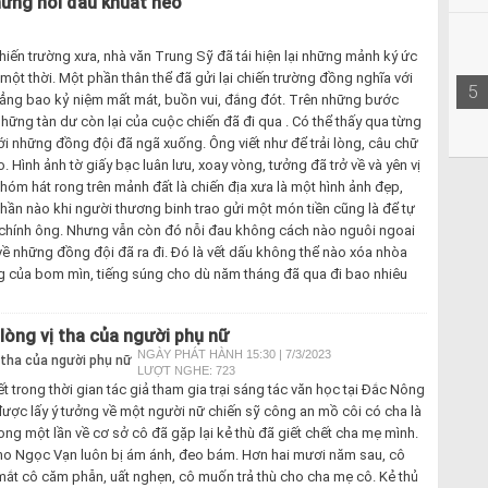
hững nỗi đau khuất nẻo
hiến trường xưa, nhà văn Trung Sỹ đã tái hiện lại những mảnh ký ức
một thời. Một phần thân thể đã gửi lại chiến trường đồng nghĩa với
5
đẳng bao kỷ niệm mất mát, buồn vui, đắng đót. Trên những bước
những tàn dư còn lại của cuộc chiến đã đi qua . Có thể thấy qua từng
ới những đồng đội đã ngã xuống. Ông viết như để trải lòng, câu chữ
. Hình ảnh tờ giấy bạc luân lưu, xoay vòng, tưởng đã trở về và yên vị
nhóm hát rong trên mảnh đất là chiến địa xưa là một hình ảnh đẹp,
hần nào khi người thương binh trao gửi một món tiền cũng là để tự
g chính ông. Nhưng vẫn còn đó nỗi đau không cách nào nguôi ngoai
về những đồng đội đã ra đi. Đó là vết dấu không thể nào xóa nhòa
g của bom mìn, tiếng súng cho dù năm tháng đã qua đi bao nhiêu
 lòng vị tha của người phụ nữ
NGÀY PHÁT HÀNH 15:30 | 7/3/2023
LƯỢT NGHE: 723
 trong thời gian tác giả tham gia trại sáng tác văn học tại Đắc Nông
được lấy ý tưởng về một người nữ chiến sỹ công an mồ côi có cha là
ng một lần về cơ sở cô đã gặp lại kẻ thù đã giết chết cha mẹ mình.
cho Ngọc Vạn luôn bị ám ánh, đeo bám. Hơn hai mươi năm sau, cô
 mắt cô căm phẫn, uất nghẹn, cô muốn trả thù cho cha mẹ cô. Kẻ thủ