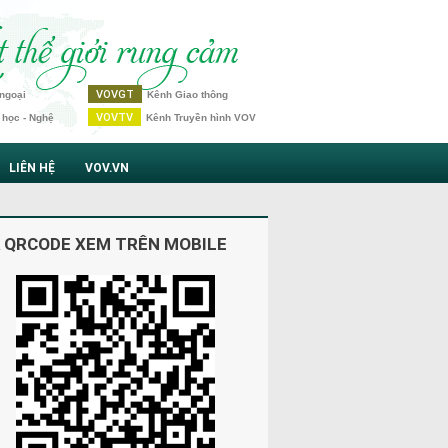
VOVGT
ngoại
Kênh Giao thông
VOVTV
 học - Nghệ
Kênh Truyền hình VOV
LIÊN HỆ
VOV.VN
 QRCODE XEM TRÊN MOBILE