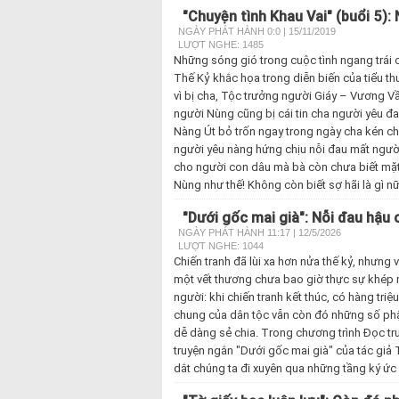
"Chuyện tình Khau Vai" (buổi 5):
NGÀY PHÁT HÀNH 0:0 | 15/11/2019
LƯỢT NGHE: 1485
Những sóng gió trong cuộc tình ngang trái c
Thế Kỷ khắc họa trong diễn biến của tiểu th
vì bị cha, Tộc trưởng người Giáy – Vương V
người Nùng cũng bị cái tin cha người yêu đa
Nàng Út bỏ trốn ngay trong ngày cha kén ch
người yêu nàng hứng chịu nỗi đau mất người
cho người con dâu mà bà còn chưa biết mặt
Nùng như thế! Không còn biết sợ hãi là gì nữ
"Dưới gốc mai già": Nỗi đau hậu c
NGÀY PHÁT HÀNH 11:17 | 12/5/2026
LƯỢT NGHE: 1044
Chiến tranh đã lùi xa hơn nửa thế kỷ, nhưng
một vết thương chưa bao giờ thực sự khép 
người: khi chiến tranh kết thúc, có hàng triệ
chung của dân tộc vẫn còn đó những số phậ
dễ dàng sẻ chia. Trong chương trình Đọc tr
truyện ngắn "Dưới gốc mai già" của tác giả
dắt chúng ta đi xuyên qua những tầng ký ứ