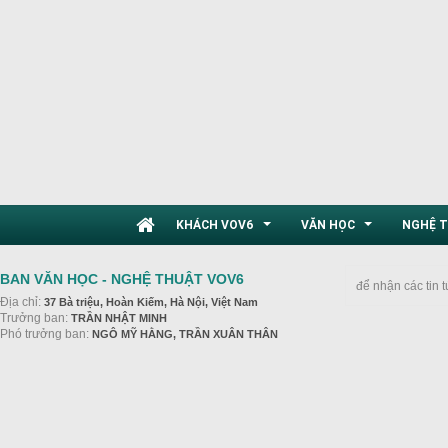
KHÁCH VOV6
VĂN HỌC
NGHỆ 
...
...
BAN VĂN HỌC - NGHỆ THUẬT VOV6
để nhận các tin 
Địa chỉ:
37 Bà triệu, Hoàn Kiếm, Hà Nội, Việt Nam
Trưởng ban:
TRẦN NHẬT MINH
Phó trưởng ban:
NGÔ MỸ HẰNG, TRẦN XUÂN THÂN