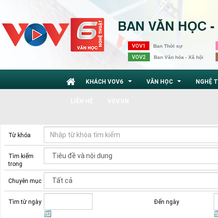
VOV1
Ban Thời sự
VOV2
Ban Văn hóa - Xã hội
KHÁCH VOV6
VĂN HỌC
NGHỆ 
...
...
LIÊN HỆ
VOV.VN
Từ khóa
Tìm kiếm
trong
Chuyên mục
Tìm từ ngày
Đến ngày