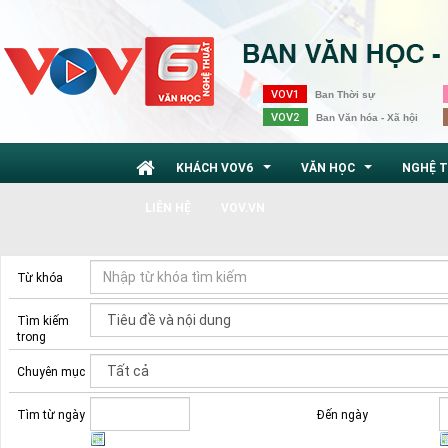
VOV1
Ban Thời sự
VOV2
Ban Văn hóa - Xã hội
KHÁCH VOV6
VĂN HỌC
NGHỆ 
...
...
LIÊN HỆ
VOV.VN
Từ khóa
Tìm kiếm
trong
Chuyên mục
Tìm từ ngày
Đến ngày