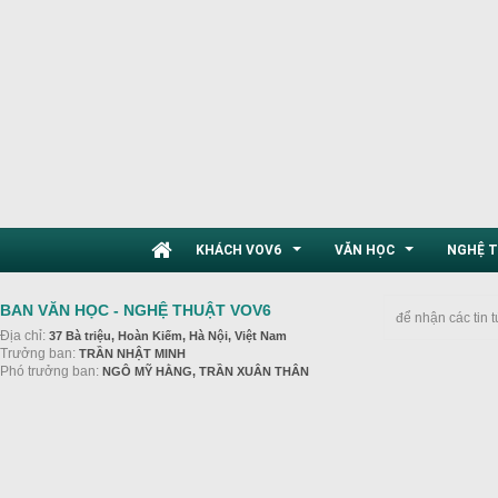
KHÁCH VOV6
VĂN HỌC
NGHỆ 
...
...
BAN VĂN HỌC - NGHỆ THUẬT VOV6
để nhận các tin 
Địa chỉ:
37 Bà triệu, Hoàn Kiếm, Hà Nội, Việt Nam
Trưởng ban:
TRẦN NHẬT MINH
Phó trưởng ban:
NGÔ MỸ HẰNG, TRẦN XUÂN THÂN