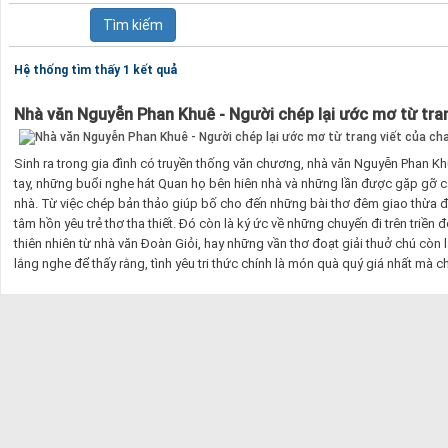
Hệ thống tìm thấy 1 kết quả
Nhà văn Nguyễn Phan Khuê - Người chép lại ước mơ từ tran
Sinh ra trong gia đình có truyền thống văn chương, nhà văn Nguyễn Phan Kh
tay, những buổi nghe hát Quan họ bên hiên nhà và những lần được gặp gỡ c
nhà. Từ việc chép bản thảo giúp bố cho đến những bài thơ đêm giao thừa đ
tâm hồn yêu trẻ thơ tha thiết. Đó còn là ký ức về những chuyến đi trên triền
thiên nhiên từ nhà văn Đoàn Giỏi, hay những vần thơ đoạt giải thuở chú còn
lắng nghe để thấy rằng, tình yêu tri thức chính là món quà quý giá nhất mà