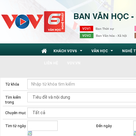
VOV1
Ban Thời sự
VOV2
Ban Văn hóa - Xã hội
KHÁCH VOV6
VĂN HỌC
NGHỆ 
...
...
LIÊN HỆ
VOV.VN
Từ khóa
Tìm kiếm
trong
Chuyên mục
Tìm từ ngày
Đến ngày