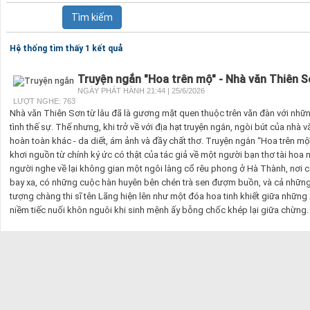
Hệ thống tìm thấy 1 kết quả
Truyện ngắn "Hoa trên mộ" - Nhà văn Thiên 
NGÀY PHÁT HÀNH 21:44 | 25/6/2026
LƯỢT NGHE: 763
Nhà văn Thiên Sơn từ lâu đã là gương mặt quen thuộc trên văn đàn với nhữn
tình thế sự. Thế nhưng, khi trở về với địa hạt truyện ngắn, ngòi bút của nhà
hoàn toàn khác - da diết, ám ảnh và đầy chất thơ. Truyện ngắn “Hoa trên mộ
khơi nguồn từ chính ký ức có thật của tác giả về một người bạn thơ tài h
người nghe về lại không gian một ngôi làng cổ rêu phong ở Hà Thành, nơi 
bay xa, có những cuộc hàn huyên bên chén trà sen đượm buồn, và cả nhữn
tượng chàng thi sĩ tên Lãng hiện lên như một đóa hoa tinh khiết giữa những x
niềm tiếc nuối khôn nguôi khi sinh mệnh ấy bỗng chốc khép lại giữa chừng.