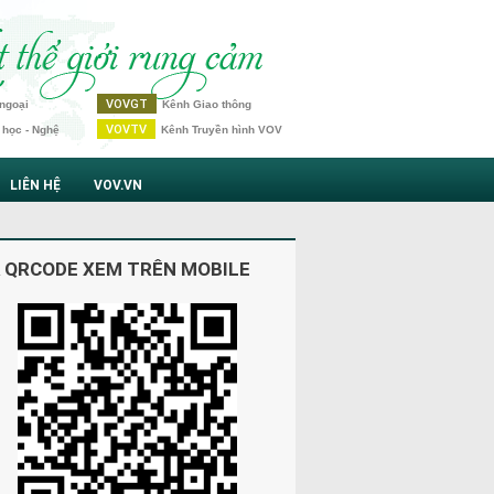
VOVGT
ngoại
Kênh Giao thông
VOVTV
 học - Nghệ
Kênh Truyền hình VOV
LIÊN HỆ
VOV.VN
 QRCODE XEM TRÊN MOBILE