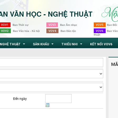
VOV1
VOV3
VOV5
Ban Thời sự
Ban Âm nhạc
Ban Đối 
VOV2
VOV4
VOV6
Ban Văn hóa - Xã hội
Ban Dân tộc
Ban Văn
thuật
NGHỆ THUẬT
SÂN KHẤU
THIẾU NHI
KẾT NỐI VOV6
...
...
...
MÃ
Đến ngày