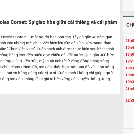
las Cornet: Sự giao hòa giữa cái thiêng và cái phàm
CH
6
p Nicolas Cornet – một người bạn phương Tây có gần 40 năm gắn
08h0
 tịnh của những mái chùa Việt hiện lên vừa cổ kính, vừa mang đậm
10h4
hẩm "Chùa Việt Nam". Cuốn sách ảnh được thực hiện sau hành trình
13h0
 cùng hàng loạt đền miếu dọc chiều dài đất nước. Qua gần 300 bức
những giá trị kiến trúc, mỹ thuật tinh tế từ vùng đồng bằng sông
18h1
ôi chùa Khmer Nam Bộ, mà còn phác họa một bản đồ văn hóa sống
18h3
nh hoạt và bóng dáng các vị tu sĩ. Cuốn sách không chỉ giúp người
19h0
a ông mà còn khẳng định giá trị bền vững của truyền thống trong
19h3
21h4
22h3