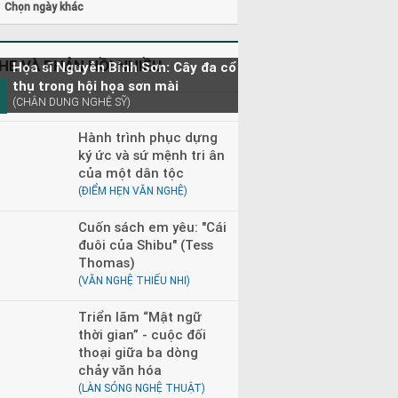
Chọn ngày khác
HE VÀ PHẢN HỒI NHIỀU
Họa sĩ Nguyễn Bỉnh Sơn: Cây đa cổ
thụ trong hội họa sơn mài
(CHÂN DUNG NGHỆ SỸ)
Hành trình phục dựng
ký ức và sứ mệnh tri ân
của một dân tộc
(ĐIỂM HẸN VĂN NGHỆ)
Cuốn sách em yêu: "Cái
đuôi của Shibu" (Tess
Thomas)
(VĂN NGHỆ THIẾU NHI)
Triển lãm “Mật ngữ
thời gian” - cuộc đối
thoại giữa ba dòng
chảy văn hóa
(LÀN SÓNG NGHỆ THUẬT)