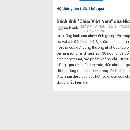
Hệ thống tìm thấy 1 kết quả
Sách ảnh "Chùa Việt Nam" của Nico
NGÀY PHÁT HÀNH 12:42 | 4/7/202
LƯỢT NGHE: 391
Dưới ống kính của nhiếp ảnh gia người Phá
bó với dải đất hình chữ S, không gian thanh
hơi thở của đời sống thường nhật qua tác p
ba năm ròng rã, đi qua hơn 30 ngôi chùa cổ
hình nghệ thuật, tác phẩm không chỉ lưu giữ 
Hồng, qua xứ Huế trầm mặc, đến những ng
động thông qua hình ảnh tượng Phật, nếp si
Việt nhận thức sâu sắc hơn về di sản của ch
dòng chảy hiện đại.