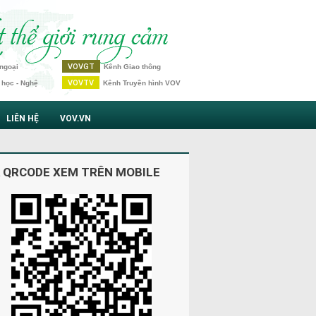
VOVGT
ngoại
Kênh Giao thông
VOVTV
 học - Nghệ
Kênh Truyền hình VOV
LIÊN HỆ
VOV.VN
 QRCODE XEM TRÊN MOBILE