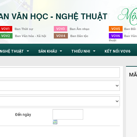
VOV1
VOV3
VOV5
Ban Thời sự
Ban Âm nhạc
Ban Đối 
VOV2
VOV4
VOV6
Ban Văn hóa - Xã hội
Ban Dân tộc
Ban Văn
thuật
NGHỆ THUẬT
SÂN KHẤU
THIẾU NHI
KẾT NỐI VOV6
...
...
...
MÃ
Đến ngày