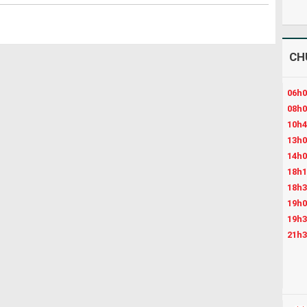
CH
06h0
08h0
10h4
13h0
14h0
18h1
18h3
19h0
19h3
21h3