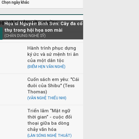
Chọn ngày khác
HE VÀ PHẢN HỒI NHIỀU
Họa sĩ Nguyễn Bỉnh Sơn: Cây đa cổ
thụ trong hội họa sơn mài
(CHÂN DUNG NGHỆ SỸ)
Hành trình phục dựng
ký ức và sứ mệnh tri ân
của một dân tộc
(ĐIỂM HẸN VĂN NGHỆ)
Cuốn sách em yêu: "Cái
đuôi của Shibu" (Tess
Thomas)
(VĂN NGHỆ THIẾU NHI)
Triển lãm “Mật ngữ
thời gian” - cuộc đối
thoại giữa ba dòng
chảy văn hóa
(LÀN SÓNG NGHỆ THUẬT)