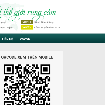
VOVGT
ngoại
Kênh Giao thông
VOVTV
 học - Nghệ
Kênh Truyền hình VOV
LIÊN HỆ
VOV.VN
 QRCODE XEM TRÊN MOBILE