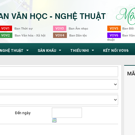
VOV1
VOV3
VOV5
Ban Thời sự
Ban Âm nhạc
Ban Đối 
VOV2
VOV4
VOV6
Ban Văn hóa - Xã hội
Ban Dân tộc
Ban Văn
thuật
NGHỆ THUẬT
SÂN KHẤU
THIẾU NHI
KẾT NỐI VOV6
...
...
...
MÃ
Đến ngày