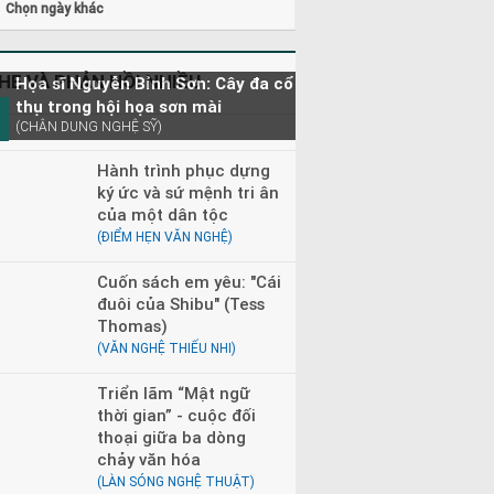
phát)
Chọn ngày khác
HE VÀ PHẢN HỒI NHIỀU
Họa sĩ Nguyễn Bỉnh Sơn: Cây đa cổ
thụ trong hội họa sơn mài
(CHÂN DUNG NGHỆ SỸ)
Hành trình phục dựng
ký ức và sứ mệnh tri ân
của một dân tộc
(ĐIỂM HẸN VĂN NGHỆ)
Cuốn sách em yêu: "Cái
đuôi của Shibu" (Tess
Thomas)
(VĂN NGHỆ THIẾU NHI)
Triển lãm “Mật ngữ
thời gian” - cuộc đối
thoại giữa ba dòng
chảy văn hóa
(LÀN SÓNG NGHỆ THUẬT)