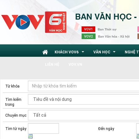
VOV1
Ban Thời sự
VOV2
Ban Văn hóa - Xã hội
KHÁCH VOV6
VĂN HỌC
NGHỆ 
...
...
LIÊN HỆ
VOV.VN
Từ khóa
Tìm kiếm
trong
Chuyên mục
Tìm từ ngày
Đến ngày