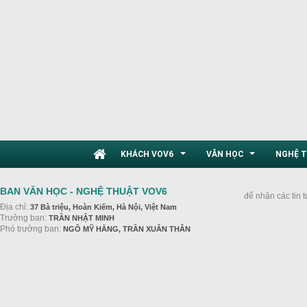
KHÁCH VOV6
VĂN HỌC
NGHỆ 
...
...
BAN VĂN HỌC - NGHỆ THUẬT VOV6
để nhận các tin 
Địa chỉ:
37 Bà triệu, Hoàn Kiếm, Hà Nội, Việt Nam
Trưởng ban:
TRẦN NHẬT MINH
Phó trưởng ban:
NGÔ MỸ HẰNG, TRẦN XUÂN THÂN