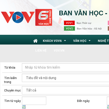
VOV1
Ban Thời sự
VOV2
Ban Văn hóa - Xã hội
KHÁCH VOV6
VĂN HỌC
NGHỆ 
...
...
LIÊN HỆ
VOV.VN
Từ khóa
Tìm kiếm
trong
Chuyên mục
Tìm từ ngày
Đến ngày