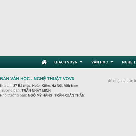
KHÁCH VOV6
VĂN HỌC
NGHỆ 
...
...
BAN VĂN HỌC - NGHỆ THUẬT VOV6
để nhận các tin 
Địa chỉ:
37 Bà triệu, Hoàn Kiếm, Hà Nội, Việt Nam
Trưởng ban:
TRẦN NHẬT MINH
Phó trưởng ban:
NGÔ MỸ HẰNG, TRẦN XUÂN THÂN