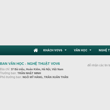
KHÁCH VOV6
VĂN HỌC
NGHỆ 
...
...
BAN VĂN HỌC - NGHỆ THUẬT VOV6
để nhận các tin 
Địa chỉ:
37 Bà triệu, Hoàn Kiếm, Hà Nội, Việt Nam
Trưởng ban:
TRẦN NHẬT MINH
Phó trưởng ban:
NGÔ MỸ HẰNG, TRẦN XUÂN THÂN