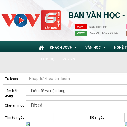
VOV1
Ban Thời sự
VOV2
Ban Văn hóa - Xã hội
KHÁCH VOV6
VĂN HỌC
NGHỆ 
...
...
LIÊN HỆ
VOV.VN
Từ khóa
Tìm kiếm
trong
Chuyên mục
Tìm từ ngày
Đến ngày