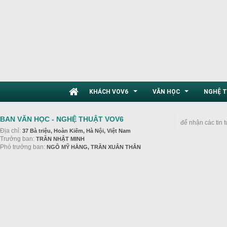
KHÁCH VOV6
VĂN HỌC
NGHỆ 
...
...
BAN VĂN HỌC - NGHỆ THUẬT VOV6
để nhận các tin 
Địa chỉ:
37 Bà triệu, Hoàn Kiếm, Hà Nội, Việt Nam
Trưởng ban:
TRẦN NHẬT MINH
Phó trưởng ban:
NGÔ MỸ HẰNG, TRẦN XUÂN THÂN