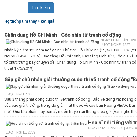
Hệ thống tìm thấy 4 kết quả
Chân dung Hồ Chí Minh - Góc nhìn từ tranh cổ động
NGÀY PHÁT HÀNH 0:0 |
LƯỢT NGHE: 1227
Nhân kỷ niệm 129 năm ngày sinh Chủ tịch Hồ Chí Minh (19/5/1890 – 19/5/20
Người (1969 – 2019), Bảo tàng Hồ Chí Minh, Bảo tàng Lịch sử Quốc gia và 
tổ chức trưng bày chuyên đề “Chân dung Hồ Chí Minh - Góc nhìn từ tranh cổ
thuật 17/5/2019)
Gặp gỡ chủ nhân giải thưởng cuộc thi vẽ tranh cổ động “B
LƯỢT NGHE: 892
Sau 2 tháng phát động cuộc thi vẽ tranh cổ động “Bảo vệ động vật hoang dã
của các giải thưởng, trong đó giải nhất thuộc về cậu bạn Hoàng Phước Đại, 
mẹ". Qua tác phẩm này bạn ấy muốn truyền tải thông điệp gì? (Văn nghệ thi
Họa sĩ nổi tiếng với 
NGÀY PHÁT HÀNH 0:0 | 30/8/2
LƯỢT NGHE: 2039