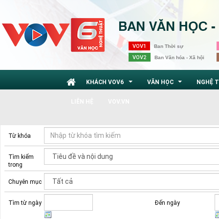
VOV1
Ban Thời sự
VOV2
Ban Văn hóa - Xã hội
KHÁCH VOV6
VĂN HỌC
NGHỆ 
...
...
LIÊN HỆ
VOV.VN
Từ khóa
Tìm kiếm
trong
Chuyên mục
Tìm từ ngày
Đến ngày