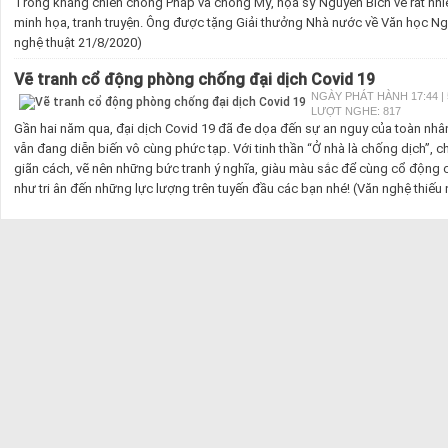
Trong kháng chiến chống Pháp và chống Mỹ, họa sỹ Nguyễn Bích vẽ rất nhiề
minh họa, tranh truyện. Ông được tặng Giải thưởng Nhà nước về Văn học N
nghệ thuật 21/8/2020)
Vẽ tranh cổ động phòng chống đại dịch Covid 19
NGÀY PHÁT HÀNH 17:44 | 
LƯỢT NGHE: 817
Gần hai năm qua, đại dịch Covid 19 đã đe dọa đến sự an nguy của toàn nhân 
vẫn đang diễn biến vô cùng phức tạp. Với tinh thần “Ở nhà là chống dịch”, 
giãn cách, vẽ nên những bức tranh ý nghĩa, giàu màu sắc để cùng cổ động
như tri ân đến những lực lượng trên tuyến đầu các bạn nhé! (Văn nghệ thiếu