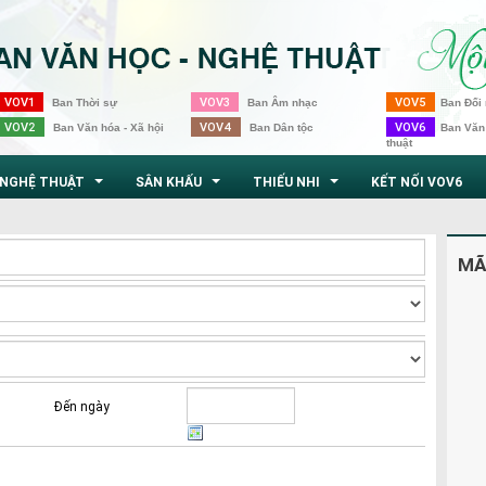
VOV1
VOV3
VOV5
Ban Thời sự
Ban Âm nhạc
Ban Đối 
VOV2
VOV4
VOV6
Ban Văn hóa - Xã hội
Ban Dân tộc
Ban Văn
thuật
NGHỆ THUẬT
SÂN KHẤU
THIẾU NHI
KẾT NỐI VOV6
...
...
...
MÃ
Đến ngày