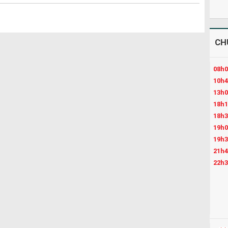
CH
08h0
10h4
13h0
18h1
18h3
19h0
19h3
21h4
22h3