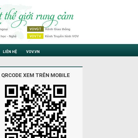
VOVGT
ngoại
Kênh Giao thông
VOVTV
 học - Nghệ
Kênh Truyền hình VOV
LIÊN HỆ
VOV.VN
 QRCODE XEM TRÊN MOBILE