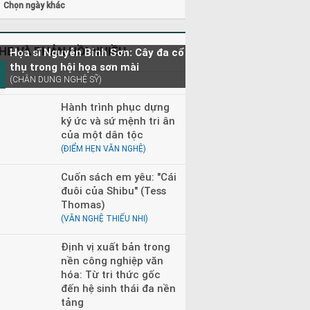
Chọn ngày khác
HE VÀ PHẢN HỒI NHIỀU
Họa sĩ Nguyễn Bỉnh Sơn: Cây đa cổ
thụ trong hội họa sơn mài
(CHÂN DUNG NGHỆ SỸ)
Hành trình phục dựng
ký ức và sứ mệnh tri ân
của một dân tộc
(ĐIỂM HẸN VĂN NGHỆ)
Cuốn sách em yêu: "Cái
đuôi của Shibu" (Tess
Thomas)
(VĂN NGHỆ THIẾU NHI)
Định vị xuất bản trong
nền công nghiệp văn
hóa: Từ tri thức gốc
đến hệ sinh thái đa nền
tảng