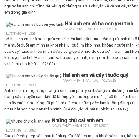
ngược lại anh chị cũng rất yêu quý chúng ta. Câu chuyện kể về hai cây thông
em trong gia đình
Hai anh em và ba con yêu tinh
NGÀY PHÁT HÀNH 0:0 | 31/7/2015
LƯỢT NGHE: 1328
Có hai anh em nhà nọ, người em thì hiền lành tốt bụng, còn người anh thì rõ
mê muội đuổi em mình ra khỏi nhà. Bị đuổi ra khỏi nhà, không người thân, k
sao đây? Liệu anh có nhận được sự giúp đỡ nào để qua cơn hoạn nạn khô
kể truyện cổ tích Hai anh em và ba con yêu tinh, cùng dõi theo số phận của
và hát ru cho bé 01 + 02/ 08).
Hai anh em và cây thuốc quý
NGÀY PHÁT HÀNH 0:0 | 7/12/2015
LƯỢT NGHE: 2039
Anh chị em trong cùng một gia đình cần phải yêu thương và nhường nhịn lẫ
trong câu chuyện sau đây, đã không yêu thương em mà lại cố tình làm hại 
anh ấy cuối cùng cũng đã phải trả giá cho những việc làm không đúng của 
rút ra bài học cho bản thân mình. ( Kể chuyện và hát ru phát 07+08/12)
Những chữ cái anh em
NGÀY PHÁT HÀNH 17:1 | 13/11/2022
LƯỢT NGHE: 1062
Các chữ cái ghép với nhau thành nghĩa. Mỗi chúng ta khi ở bên nhau, hỗ trợ 