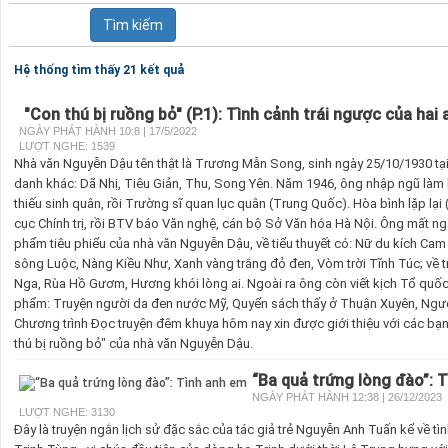
Hệ thống tìm thấy 21 kết quả
"Con thú bị ruồng bỏ" (P.1): Tình cảnh trái ngược của hai
NGÀY PHÁT HÀNH 10:8 | 17/5/2022
LƯỢT NGHE: 1539
Nhà văn Nguyễn Dậu tên thật là Trương Mẫn Song, sinh ngày 25/10/1930 tạ
danh khác: Dã Nhị, Tiêu Giản, Thu, Song Yên. Năm 1946, ông nhập ngũ làm 
thiếu sinh quân, rồi Trường sĩ quan lục quân (Trung Quốc). Hòa bình lặp lại
cục Chính trị, rồi BTV báo Văn nghệ, cán bộ Sở Văn hóa Hà Nội. Ông mất ng
phẩm tiêu phiểu của nhà văn Nguyễn Dậu, về tiểu thuyết có: Nữ du kích Ca
sông Luộc, Nàng Kiều Như, Xanh vàng trắng đỏ đen, Vòm trời Tĩnh Túc; về t
Nga, Rùa Hồ Gươm, Hương khói lòng ai. Ngoài ra ông còn viết kịch Tổ quốc t
phẩm: Truyện người da đen nước Mỹ, Quyển sách thấy ở Thuận Xuyên, Ngườ
Chương trình Đọc truyện đêm khuya hôm nay xin được giới thiệu với các bạ
thú bị ruồng bỏ" của nhà văn Nguyễn Dậu.
“Ba quả trứng lòng đào”: 
NGÀY PHÁT HÀNH 12:38 | 26/12/2023
LƯỢT NGHE: 3130
Đây là truyện ngắn lịch sử đặc sắc của tác giả trẻ Nguyễn Anh Tuấn kể về t