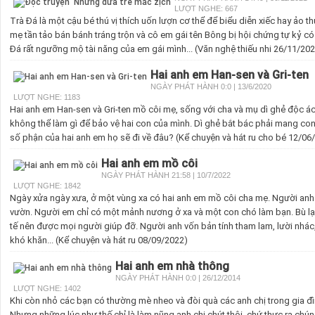
LƯỢT NGHE: 667
Trà Đá là một cậu bé thú vị thích uốn lượn cơ thể để biểu diễn xiếc hay ảo t
mẹ tần tảo bán bánh tráng trộn và cô em gái tên Bông bị hội chứng tự kỷ có
Đá rất ngưỡng mộ tài năng của em gái mình... (Văn nghệ thiếu nhi 26/11/20
Hai anh em Han-sen và Gri-ten
NGÀY PHÁT HÀNH 0:0 | 13/6/2020
LƯỢT NGHE: 1183
Hai anh em Han-sen và Gri-ten mồ côi mẹ, sống với cha và mụ dì ghẻ độc ác
không thể làm gì để bảo vệ hai con của mình. Dì ghẻ bắt bác phải mang con
số phận của hai anh em họ sẽ đi về đâu? (Kể chuyện và hát ru cho bé 12/06
Hai anh em mồ côi
NGÀY PHÁT HÀNH 21:58 | 10/7/2022
LƯỢT NGHE: 1842
Ngày xửa ngày xưa, ở một vùng xa có hai anh em mồ côi cha mẹ. Người anh
vườn. Người em chỉ có một mảnh nương ở xa và một con chó làm bạn. Bù lại,
tế nên được mọi người giúp đỡ. Người anh vốn bản tính tham lam, lười nhá
khó khăn... (Kể chuyện và hát ru 08/09/2022)
Hai anh em nhà thông
NGÀY PHÁT HÀNH 0:0 | 26/12/2014
LƯỢT NGHE: 1402
Khi còn nhỏ các bạn có thường mè nheo và đòi quà các anh chị trong gia đì
Nhưng những lúc như thế chỉ là làm nũng anh chị chút thôi, chứ thực ra chúng