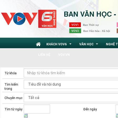
VOV1
Ban Thời sự
VOV2
Ban Văn hóa - Xã hội
KHÁCH VOV6
VĂN HỌC
NGHỆ 
...
...
LIÊN HỆ
VOV.VN
Từ khóa
Tìm kiếm
trong
Chuyên mục
Tìm từ ngày
Đến ngày