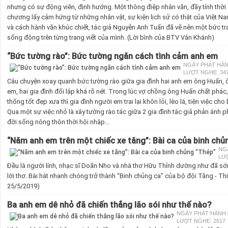
nhưng có sự động viên, định hướng. Một thông điệp nhân văn, đầy tính thời
chương lấy cảm hứng từ những nhân vật, sự kiện lịch sử có thật của Việt Nam.
và cách hành văn khúc chiết, tác giả Nguyễn Anh Tuấn đã vẽ nên một bức tra
sống động trên từng trang viết của mình. (Lời bình của BTV Vân Khánh)
“Bức tường rào”: Bức tường ngăn cách tình cảm anh em
NGÀY PHÁT HÀNH 
LƯỢT NGHE: 34
Câu chuyện xoay quanh bức tường rào giữa gia đình hai anh em ông Huấn, 
em, hai gia đình đối lập khá rõ nét. Trong lúc vợ chồng ông Huấn chất phác,
thống tốt đẹp xưa thì gia đình người em trai lại khôn lỏi, lèo lá, tiện việc c
Qua một sự việc nhỏ là xây tường rào tác giữa 2 gia đình tác giả phản ánh 
đời sống nông thôn thời hội nhập...
“Năm anh em trên một chiếc xe tăng”: Bài ca của binh chủ
NGÀ
LƯỢ
Đều là người lính, nhạc sĩ Doãn Nho và nhà thơ Hữu Thỉnh dường như đã sớ
lời thơ. Bài hát nhanh chóng trở thành “Binh chủng ca” của bộ đội Tăng - Th
25/5/2019)
Ba anh em dê nhỏ đã chiến thắng lão sói như thế nào?
NGÀY PHÁT HÀNH 0:
LƯỢT NGHE: 2617