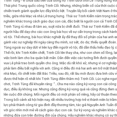
Trịnh Tùng - vị chúa đầu tiên của dòng họ Trịnh dưới thời Lê Trung hưng vớ
Thái phó Trung quốc công Trịnh Cối. Nhưng, những biến cố của thời cuộc 
chiến tranh giành quyền lực đầy khốc liệt. Truyện lấy bối cảnh Việt Nam ở th
triều, giữa nhà Mạc và nhà Lê trung hưng. Thái sư Trịnh Kiểm nắm trọng trác
nghiêm khắc trong cách giáo dục con cái, đặc biệt là người con cả Trịnh Cối
Trịnh Tùng rủ nhau đi tắm ao, suýt nữa bị chết đuối. Thái sư Trịnh Kiểm đ
người hầu để dạy cho các con ông bài học về sự cẩn trọng trong cách hành 
vô tội. Thế nhưng, bài học khắc nghiệt ấy đã thay đổi số phận của hai anh 
gánh vác sự nghiệp thì ngày càng thu mình, sợ sệt, do dự, thiếu quyết đoán.
Tùng ngoài sự day dứt vì liên lụy đến người vô tội, đã dần thấu hiểu đạo lý,
Thế rồi, khi Trịnh Kiểm chết, Trịnh Cối lên thay cha, như con chim xổ lồng, l
việc binh làm cho ba quân bất mãn. Dẫn đến việc các tướng lĩnh đưới quyề
vua Lê phải trao binh quyền cho ông. Mặc dù rất khó xử, nhưng vì cơ nghiệ
phải làm điều bất nghĩa với anh. Cũng vì điều đó mà hai anh em trở mặt thành
nhà Mạc, rồi chết trên đất Bắc Triều, sau đó, rất lâu mới được đưa linh cữu
được thể hiện rõ nhất khi Trịnh Tùng đếm thăm mộ Trịnh Cối. Lúc nghe ng
chơi, Trịnh Tùng đã khuyên rằng: “…Cha mẹ nào cũng kỳ vọng con cái công
dục, điều ấy không sai. Nhưng cũng đừng kỳ vọng quá và cũng đừng đem 
lên cuộc đời chúng. Mỗi người đều có một phận số riêng, hãy cứ thuận the
Trong bối cảnh xã hội hiện nay, rất nhiều trường hợp trẻ vị thành niên bị trầm
lực phải thành công từ gia đình đầy thương tâm, tác giả Nguyễn Anh Tuấn
với góc nhìn mới mẻ về cách giáo dục con cái. Sự kỳ vọng và nghiêm khắc c
những đứa con trên đường đời của chúng. Hãy nghiêm khắc nhưng có sự thấ