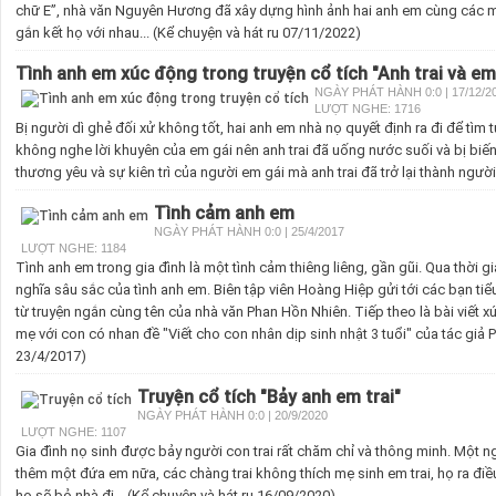
chữ E”, nhà văn Nguyên Hương đã xây dựng hình ảnh hai anh em cùng các mối
gắn kết họ với nhau... (Kể chuyện và hát ru 07/11/2022)
Tình anh em xúc động trong truyện cổ tích "Anh trai và em
NGÀY PHÁT HÀNH 0:0 | 17/12/2
LƯỢT NGHE: 1716
Bị người dì ghẻ đối xử không tốt, hai anh em nhà nọ quyết định ra đi để tìm 
không nghe lời khuyên của em gái nên anh trai đã uống nước suối và bị biế
thương yêu và sự kiên trì của người em gái mà anh trai đã trở lại thành người
Tình cảm anh em
NGÀY PHÁT HÀNH 0:0 | 25/4/2017
LƯỢT NGHE: 1184
Tình anh em trong gia đình là một tình cảm thiêng liêng, gần gũi. Qua thời 
nghĩa sâu sắc của tình anh em. Biên tập viên Hoàng Hiệp gửi tới các bạn ti
từ truyện ngắn cùng tên của nhà văn Phan Hồn Nhiên. Tiếp theo là bài viết 
mẹ với con có nhan đề "Viết cho con nhân dịp sinh nhật 3 tuổi" của tác giả 
23/4/2017)
Truyện cổ tích "Bảy anh em trai"
NGÀY PHÁT HÀNH 0:0 | 20/9/2020
LƯỢT NGHE: 1107
Gia đình nọ sinh được bảy người con trai rất chăm chỉ và thông minh. Một ng
thêm một đứa em nữa, các chàng trai không thích mẹ sinh em trai, họ ra điề
họ sẽ bỏ nhà đi... (Kể chuyện và hát ru 16/09/2020)