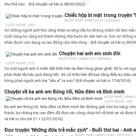
như thế nào... (Kể chuyện và hát ru 08/03/2022)
Chiếc hộp bí mật trong truyện 
NGÀY PHÁT HÀNH 10:39 | 11/3/2022
LƯỢT NGHE: 1261
Vợ chồng người anh thứ cũng nhận ra rằng nếu họ không chăm chỉ làm việc 
Cuối cùng họ cũng trở thành những nhà buôn ăn nên làm ra. Còn vợ chồng n
nhận được các dụng cụ lao động của nhà nông... (Kể chuyện và hát ru 09/0
Chuyện hai anh em sinh đôi
NGÀY PHÁT HÀNH 0:0 | 18/8/2016
LƯỢT NGHE: 2703
Có một người anh ở miền đất thần tiên lại đem lòng ghen ghét, đố kị với ngườ
phải nhận lấy hậu quả đáng tiếc. Xứ sở thần tiên đã ban tặng điều kỳ diệu n
trừng phạt người anh trai “xấu xí” ra sao? (Kể chuyện và hát ru 17/8/2016)
Chuyện về ba anh em Bóng tối, Nửa đêm và Bình minh
NGÀY PHÁT HÀNH 0:0
LƯỢT NGHE: 2367
Ba anh em Bóng tối, Nửa đêm và Bình minh lên đường giải cứu ba nàng công
thách, ba chàng trai can đảm đã đưa các công chúa trở về bình an và được
và hát ru cho bé 21 + 22/01/2016).
Đọc truyện 'Những đứa trẻ mắc zịch" - Buổi thứ hai - Anh 
NGÀY PHÁT HÀNH 14:49 | 30/11/2021