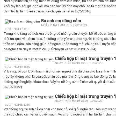
Nhờ sự bình tĩnh, thông minh và dũng cảm của mình, ba anh em nhà dê: Bi
khỏi tay lão sói già độc ác, mà các bạn ấy còn dạy cho lão ta một bài học 
dám trở lại làm điều ác nữa.(Kể chuyện và hát ru 27/5/2016)
Ba anh em dũng cảm
NGÀY PHÁT HÀNH 15:7 | 23/3/2024
LƯỢT NGHE: 1119
Trong kho tàng cổ tích xưa thường có những câu chuyện kể về các chàng tra
diệt trừ quái vật, đem lại cuộc sống bình yên cho mọi người. Những câu chu
thần can đảm, sẵn sàng giúp đỡ người khác trong mỗi chúng ta. Truyện cổ
bé nghe sau đây là một ví dụ. (Kể chuyện và hát ru 20/03/2024)
Chiếc hộp bí mật trong truyện 
NGÀY PHÁT HÀNH 10:21 | 11/3/2022
LƯỢT NGHE: 1515
Vì ba người con lười nhác mải chơi nên người cha đã chia cho ba anh em nh
hộp ấy không phải là của cải, châu báu mà là những dụng cụ lao động để 
những nghề nghiệp khác nhau. Vậy họ sẽ ứng xử thế nào với quyết định của 
07/03/2022)
Chiếc hộp bí mật trong truyện 
NGÀY PHÁT HÀNH 10:29 | 11/3/2022
LƯỢT NGHE: 1256
Vợ chồng người anh cả đã chịu khó học hỏi để giỏi nghề rèn. Đến lượt vợ ch
thấy có chiếc cân và vài quyển sách. Vợ chồng người anh hai lấy làm chán n