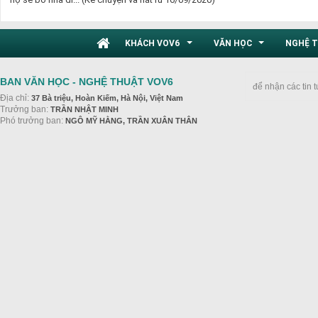
KHÁCH VOV6
VĂN HỌC
NGHỆ 
...
...
BAN VĂN HỌC - NGHỆ THUẬT VOV6
để nhận các tin 
Địa chỉ:
37 Bà triệu, Hoàn Kiếm, Hà Nội, Việt Nam
Trưởng ban:
TRẦN NHẬT MINH
Phó trưởng ban:
NGÔ MỸ HẰNG, TRẦN XUÂN THÂN