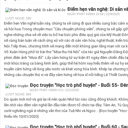
Điểm hẹn văn nghệ: Di sản và
NGÀY PHÁT HÀNH 14:58 | 22/9/2025
LƯỢT NGHE: 589
Điểm hẹn Văn nghệ tuần này, chúng ta sẽ cùng đi qua nhiều cung bậc cảm x
và hội họa.Trong chuyên mục "Câu chuyện phóng viên", chúng ta sẽ gặp g
nghe những chia sẻ về việc tu bổ hai bức phù điêu quý giá của Mỹ thuật Đô
sẽ cùng bàn luận về cách ứng xử với các di sản văn hóa, nghệ thuật, kiến trúc
Nội.Tiếp theo, chương trình sẽ mang đến một không gian lãng mạn với ca k
Võ Xuân Hùng phổ từ bài thơ "Mùa thu Hà Nội" của tác giả Nguyễn Đăng Độ.
phim điện ảnh "Mưa đỏ". Lấy cảm hứng từ sự kiện 81 ngày đêm chiến đấu tạ
một khúc tráng ca bằng hình ảnh, giúp thế hệ hôm nay hiểu thêm về sự hy s
truyền cảm hứng về lòng yêu nước và khát vọng hòa bình. Khép lại chương t
những câu chuyện thú vị và đầy cảm hứng về họa sĩ nổi tiếng Lê Thiết Cương
Đọc truyện "Học trò phố huyện" - Buổi 55- Đê
NGÀY PHÁT HÀNH 0:0 | 12/1/2020
LƯỢT NGHE: 884
Do quán mới mở và giá lại rẻ nên quán Nhớ lúc nào cũng đông khách. Khôn
lên nhờ vào đêm văn nghệ lần đầu tiên được tổ chức tại đây. Tâm An, Tú Qu
cười nghiêng ngả vì những vẫn thơ của Tuệ Nhi và Ngọc... (Đọc truyện "Học 
thiếu nhi 10/01/2020)
Đọc truyện "Học trò phố huyện" - Buổi 60 - Sa