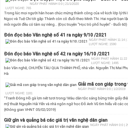
NGÀY PHÁT HÀNH 0:0 | 21/1/2020
LƯỢT NGHE: 765
Trong lúc mọi người hân hoan chúc mừng thành công của vở kịch lớp lý thì M
Ngọc và Tuệ Chi tới gặp Thành còn cô đuổi theo Minh Thi. Hai người bạn lặn
mỗi người đều có tâm sự riêng... (Đọc truyện "Học trò phố huyện" - Buổi 60)
Đón đọc báo Văn nghệ số 41 ra ngày 9/10 /2021
NGÀY PHÁT HÀNH 11:14 | 1
LƯỢT NGHE: 1590
Đón đọc báo Văn nghệ số 42 ra ngày 16/10 /2021
NGÀY PHÁT HÀNH 11:22 |
LƯỢT NGHE: 1495
báo Văn nghệ, CHUYẾN TÀU QUA THÀNH PHỐ, nhà văn. Nguyễn Thị Mai P
Hà
Giải mã con giáp trong
NGÀY PHÁT HÀNH 0:0 | 1/2/2019
LƯỢT NGHE: 1181
“Tranh Đông Hồ gà lợn nét tươi trong/ Màu dân tộc sáng bừng trên giấy điệ
mỹ thuật Nguyễn Hải Yến và nhà ngôn ngữ học Đỗ Anh Vũ tìm hiểu về các co
(Không gian VHNT 05/02/2019)
Giữ gìn và quảng bá các giá trị văn nghệ dân gian
NGÀY PHÁT HÀNH 0:0 | 29