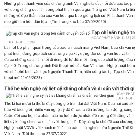
Những phát thanh viên của chương trình Văn nghệ là cầu nối đưa các tác p
với công chúng qua làn sóng phát thanh quốc gia. Tiếng nói Việt Nam là ti
những vẻ đẹp thẳm sâu của văn hóa qua bão giông lịch sử. Phát thanh Văn n
neo giữ tâm hồn dân tộc… (Tìm trong kho báu 07/09/2020)
Tạp chí văn nghệ t
NGÀY PHÁT HÀNH 11:18 | 21
LƯỢT NGHE: 3199
Là một bộ phận quan trọng của báo chí cách mạng Việt Nam, báo chí văn n
phát triển, đóng góp tích cực trong việc xây dựng đời sống văn hóa và tinh 
đã có những cách làm, lối đi riêng để tự đổi mới, nâng cao chất lượng, đáp
đại 4.0. Trong chương trình Đối thoại mở của Ban Văn học - Nghệ thuật hôm
với nhà phê bình văn học Nguyễn Thanh Tâm, hiện công tác tại Tạp chí Văn 
thoại mở 21/06/2023)
Thế hệ văn nghệ sỹ liệt sỹ kháng chiến và di sản với thời g
NGÀY PHÁT H
LƯỢT NGHE:
Thế kỉ hai mươi là thế kỉ đầy sóng gió trên dải đất Việt Nam. Qua hai cuộc k
bảo vệ biên giới, nhiều văn nghệ sỹ đã đi vào chiến trường, lao động, sáng 
Cuộc đời của họ, tác phẩm của họ luôn được nhắc đến trong đời sống văn h
liệt sỹ kháng chiến và di sản với thời gian” - Đây cũng là chủ đề của chương
Nghệ thuật VOV6, với khách mời là nhà báo, nhà nghiên cứu Nguyễn Thế Kho
Việt Nam. (Đối thoại mở 27/07/2022)