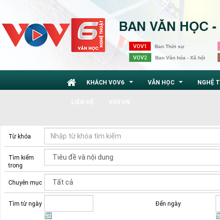
VOV1
Ban Thời sự
VOV2
Ban Văn hóa - Xã hội
KHÁCH VOV6
VĂN HỌC
NGHỆ 
...
...
LIÊN HỆ
VOV.VN
Từ khóa
Tìm kiếm
trong
Chuyên mục
Tìm từ ngày
Đến ngày