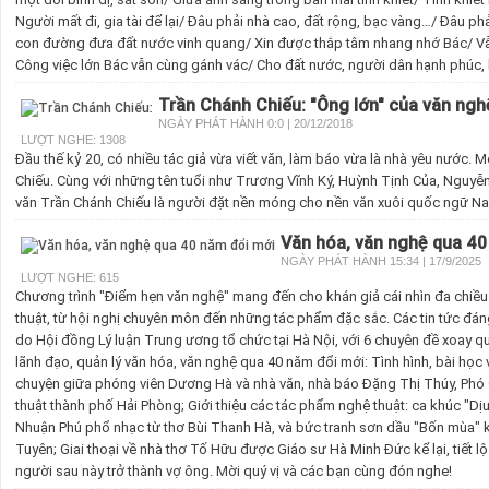
Người mất đi, gia tài để lại/ Đâu phải nhà cao, đất rộng, bạc vàng…/ Đâu ph
con đường đưa đất nước vinh quang/ Xin được thắp tâm nhang nhớ Bác/ Vẫ
Công việc lớn Bác vẫn cùng gánh vác/ Cho đất nước, người dân hạnh phúc, 
Trần Chánh Chiếu: "Ông lớn" của văn ng
NGÀY PHÁT HÀNH 0:0 | 20/12/2018
LƯỢT NGHE: 1308
Đầu thế kỷ 20, có nhiều tác giả vừa viết văn, làm báo vừa là nhà yêu nước. 
Chiếu. Cùng với những tên tuổi như Trương Vĩnh Ký, Huỳnh Tịnh Của, Nguy
văn Trần Chánh Chiếu là người đặt nền móng cho nền văn xuôi quốc ngữ N
Văn hóa, văn nghệ qua 40
NGÀY PHÁT HÀNH 15:34 | 17/9/2025
LƯỢT NGHE: 615
Chương trình "Điểm hẹn văn nghệ" mang đến cho khán giả cái nhìn đa chiều
thuật, từ hội nghị chuyên môn đến những tác phẩm đặc sắc. Các tin tức đán
do Hội đồng Lý luận Trung ương tổ chức tại Hà Nội, với 6 chuyên đề xoay 
lãnh đạo, quản lý văn hóa, văn nghệ qua 40 năm đổi mới: Tình hình, bài học v
chuyện giữa phóng viên Dương Hà và nhà văn, nhà báo Đặng Thị Thúy, Phó 
thuật thành phố Hải Phòng; Giới thiệu các tác phẩm nghệ thuật: ca khúc "D
Nhuận Phú phổ nhạc từ thơ Bùi Thanh Hà, và bức tranh sơn dầu "Bốn mùa" k
Tuyên; Giai thoại về nhà thơ Tố Hữu được Giáo sư Hà Minh Đức kể lại, tiết 
người sau này trở thành vợ ông. Mời quý vị và các bạn cùng đón nghe!