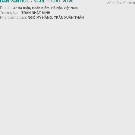
BAN VĂN HỌC - NGHỆ THUẬT VOV6
để nhận các tin 
Địa chỉ:
37 Bà triệu, Hoàn Kiếm, Hà Nội, Việt Nam
Trưởng ban:
TRẦN NHẬT MINH
Phó trưởng ban:
NGÔ MỸ HẰNG, TRẦN XUÂN THÂN