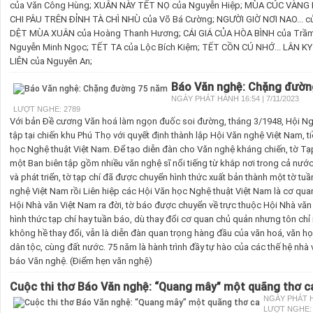
của Văn Công Hùng; XUÂN NÀY TẾT NỌ của Nguyễn Hiệp; MÙA CÚC VÀNG 
CHI PÂU TRÊN ĐỈNH TÀ CHÌ NHÙ của Võ Bá Cường; NGƯỜI GIỜ NƠI NAO... 
DỆT MÙA XUÂN của Hoàng Thanh Hương; CÁI GIÁ CỦA HÒA BÌNH của Trầm
Nguyễn Minh Ngọc; TẾT TA của Lộc Bích Kiệm; TẾT CỒN CÚ NHỚ... LÂN 
LIÊN của Nguyên An;
Báo Văn nghệ: Chặng đườ
NGÀY PHÁT HÀNH 16:54 | 7/11/2023
LƯỢT NGHE: 2789
Với bản Đề cương Văn hoá làm ngọn đuốc soi đường, tháng 3/1948, Hội Ng
tập tại chiến khu Phú Thọ với quyết định thành lập Hội Văn nghệ Việt Nam, t
học Nghệ thuật Việt Nam. Để tạo diễn đàn cho Văn nghệ kháng chiến, tờ Tạp
một Ban biên tập gồm nhiều văn nghệ sĩ nổi tiếng từ khắp nơi trong cả nướ
và phát triển, tờ tạp chí đã được chuyển hình thức xuất bản thành một tờ tu
nghệ Việt Nam rồi Liên hiệp các Hội Văn học Nghệ thuật Việt Nam là cơ qua
Hội Nhà văn Việt Nam ra đời, tờ báo được chuyển về trực thuộc Hội Nhà văn
hình thức tạp chí hay tuần báo, dù thay đổi cơ quan chủ quản nhưng tôn ch
không hề thay đổi, vẫn là diễn đàn quan trọng hàng đầu của văn hoá, văn 
dân tộc, cùng đất nước. 75 năm là hành trình đầy tự hào của các thế hệ nhà 
báo Văn nghệ. (Điểm hẹn văn nghệ)
Cuộc thi thơ Báo Văn nghệ: “Quang mây” một quãng thơ c
NGÀY PHÁT HÀ
LƯỢT NGHE: 