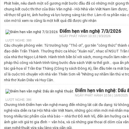
Phát hiện, nêu danh một số gương mặt bước đầu đã có những một giọng thơ
chung kết cuộc thi thơ của Báo Văn nghệ - Hội Nhà văn Việt Nam làm được, 
về thực tế giá trị, ảnh hưởng và lực lượng sáng tác thơ. Làm rõ ra phần nà
còn mờ tỏ xem ra cũng là một kết quả đã được ghi nhận
Điểm hẹn văn nghệ 7/3/2026
NGÀY PHÁT HÀNH 10:33 | 9/3/2026
LƯỢT NGHE: 388
Câu chuyện phóng viên: Từ trường hợp “Thỏ ơi”, gọi tên “công thức” thành
đạo diễn Trấn Thành. Thưởng thức ca khúc “Xuân núi”, nhạc sĩ NSUT Trần 
của nhà thơ Ngọc Lê Ninh. Hành trình bền bỉ với sách, mong muốn làm nê
pháp thủ công và hành trình từng bước đưa sách Việt ra thế giới… qua ấn p
tác giả-họa sĩ Trần Đại Thắng (Công ty sách Đông A), lần đầu tiên ra mắt b
sĩ là cuộc trò chuyện với nhà văn Thiên Sơn về “Những sự nhầm lẫn thú vị t
nhà thơ Xuân Diệu và Huy Cận.
Điểm hẹn văn nghệ: Dấu 
NGÀY PHÁT HÀNH 10:56 | 16/8/2025
LƯỢT NGHE: 386
Chương trình Điểm hẹn văn nghệ mang đến những lát cắt đa dạng: từ không 
nghệ vừa diễn ra tại Hội Nhà văn Việt Nam, những góc nhìn mới mẻ nhấn mạn
trong nhiều tác phẩm của nhà báo – nhà thơ Đỗ Anh Vũ, đến âm hưởng ca khú
ảnh gắn với giá trị gia đình – văn hóa, và cả những giai thoại dí dỏm của vă
gian nghệ thuật vừa sâu lắng vừa gần gũi.