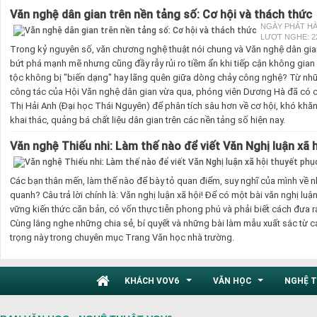
Văn nghệ dân gian trên nền tảng số: Cơ hội và thách thức
NGÀY PHÁT HÀN
LƯỢT NGHE: 2
Trong kỷ nguyên số, văn chương nghệ thuật nói chung và Văn nghệ dân gia
bứt phá mạnh mẽ nhưng cũng đầy rẫy rủi ro tiềm ẩn khi tiếp cận không gia
tộc không bị "biến dạng" hay lãng quên giữa dòng chảy công nghệ? Từ những
công tác của Hội Văn nghệ dân gian vừa qua, phóng viên Dương Hà đã có c
Thị Hải Anh (Đại học Thái Nguyên) để phân tích sâu hơn về cơ hội, khó khă
khai thác, quảng bá chất liệu dân gian trên các nền tảng số hiện nay.
Văn nghệ Thiếu nhi: Làm thế nào để viết Văn Nghị luận xã 
Các bạn thân mến, làm thế nào để bày tỏ quan điểm, suy nghĩ của mình về 
quanh? Câu trả lời chính là: Văn nghị luận xã hội! Để có một bài văn nghị l
vững kiến thức căn bản, có vốn thực tiễn phong phú và phải biết cách đưa 
Cùng lắng nghe những chia sẻ, bí quyết và những bài làm mẫu xuất sắc từ c
trọng này trong chuyên mục Trang Văn học nhà trường.
KHÁCH VOV6
VĂN HỌC
NGHỆ 
...
...