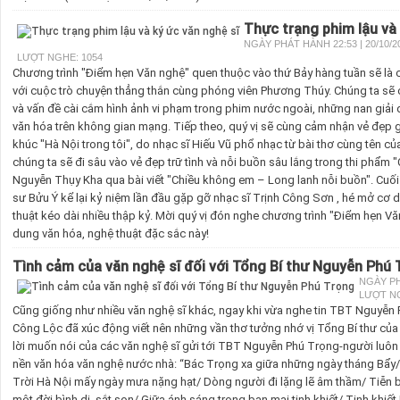
Thực trạng phim lậu và 
NGÀY PHÁT HÀNH 22:53 | 20/10/2
LƯỢT NGHE: 1054
Chương trình "Điểm hẹn Văn nghệ" quen thuộc vào thứ Bảy hàng tuần sẽ là
với cuộc trò chuyện thẳng thắn cùng phóng viên Phương Thúy. Chúng ta sẽ c
và vấn đề cài cắm hình ảnh vi phạm trong phim nước ngoài, những nan giải 
văn hóa trên không gian mạng. Tiếp theo, quý vị sẽ cùng cảm nhận vẻ đẹp g
khúc "Hà Nội trong tôi", do nhạc sĩ Hiếu Vũ phổ nhạc từ bài thơ cùng tên c
chúng ta sẽ đi sâu vào vẻ đẹp trữ tình và nỗi buồn sâu lắng trong thi phẩm 
Nguyễn Thụy Kha qua bài viết "Chiều không em – Long lanh nỗi buồn". Cuối
sư Bửu Ý kể lại kỷ niệm lần đầu gặp gỡ nhạc sĩ Trịnh Công Sơn , hé mở cơ 
thuật kéo dài nhiều thập kỷ. Mời quý vị đón nghe chương trình "Điểm hẹn V
dung văn hóa, nghệ thuật đặc sắc này!
Tình cảm của văn nghệ sĩ đối với Tổng Bí thư Nguyễn Phú
NGÀY PHÁ
LƯỢT NG
Cũng giống như nhiều văn nghệ sĩ khác, ngay khi vừa nghe tin TBT Nguyễn P
Công Lộc đã xúc động viết nên những vần thơ tưởng nhớ vị Tổng Bí thư của
lời muốn nói của các văn nghệ sĩ gửi tới TBT Nguyễn Phú Trọng-người luôn
nền văn hóa văn nghệ nước nhà: “Bác Trọng xa giữa những ngày tháng Bẩy/ T
Trời Hà Nội mấy ngày mưa nặng hạt/ Dòng người đi lặng lẽ âm thầm/ Tiễn bi
một đời bình dị, sắt son/ Giữa ánh sáng trong ban mai tinh khiết/ Tinh khiết