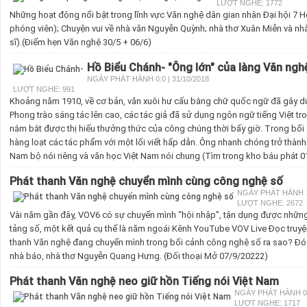
LƯỢT NGHE: 1772
Những hoạt động nổi bật trong lĩnh vực Văn nghệ dân gian nhân Đại hội 7
phóng viên); Chuyện vui về nhà văn Nguyễn Quỳnh; nhà thơ Xuân Miễn và nhà
sĩ).(Điểm hẹn Văn nghệ 30/5 + 06/6)
Hồ Biểu Chánh- "Ông lớn" của làng Văn ng
NGÀY PHÁT HÀNH 0:0 | 31/10/2018
LƯỢT NGHE: 991
Khoảng năm 1910, về cơ bản, văn xuôi hư cấu bằng chữ quốc ngữ đã gây dự
Phong trào sáng tác lên cao, các tác giả đã sử dụng ngôn ngữ tiếng Việt tr
nắm bắt được thị hiếu thưởng thức của công chúng thời bấy giờ. Trong bối 
hàng loạt các tác phẩm với một lối viết hấp dẫn. Ông nhanh chóng trở thàn
Nam bộ nói riêng và văn học Việt Nam nói chung (Tìm trong kho báu phát 
Phát thanh Văn nghệ chuyển mình cùng công nghệ số
NGÀY PHÁT HÀNH 15
LƯỢT NGHE: 2672
Vài năm gần đây, VOV6 có sự chuyển mình “hội nhập”, tận dụng được những l
tảng số, một kết quả cụ thể là năm ngoái Kênh YouTube VOV Live Đọc truyệ
thanh Văn nghệ đang chuyển mình trong bối cảnh công nghệ số ra sao? Đó 
nhà báo, nhà thơ Nguyễn Quang Hưng. (Đối thoại Mở 07/9/20222)
Phát thanh Văn nghệ neo giữ hồn Tiếng nói Việt Nam
NGÀY PHÁT HÀNH 0:0
LƯỢT NGHE: 1717