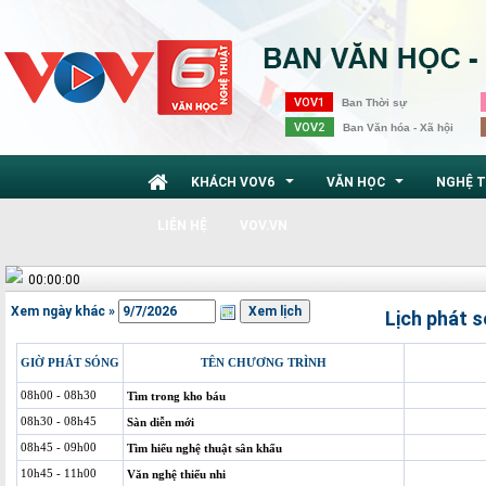
VOV1
Ban Thời sự
VOV2
Ban Văn hóa - Xã hội
KHÁCH VOV6
VĂN HỌC
NGHỆ 
...
...
LIÊN HỆ
VOV.VN
00:00:00
Xem ngày khác »
Lịch phát 
GIỜ PHÁT SÓNG
TÊN CHƯƠNG TRÌNH
08h00 - 08h30
Tìm trong kho báu
08h30 - 08h45
Sàn diễn mới
08h45 - 09h00
Tìm hiểu nghệ thuật sân khấu
10h45 - 11h00
Văn nghệ thiếu nhi