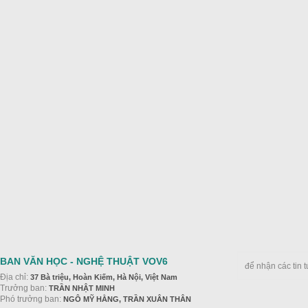
BAN VĂN HỌC - NGHỆ THUẬT VOV6
để nhận các tin 
Địa chỉ:
37 Bà triệu, Hoàn Kiếm, Hà Nội, Việt Nam
Trưởng ban:
TRẦN NHẬT MINH
Phó trưởng ban:
NGÔ MỸ HẰNG, TRẦN XUÂN THÂN