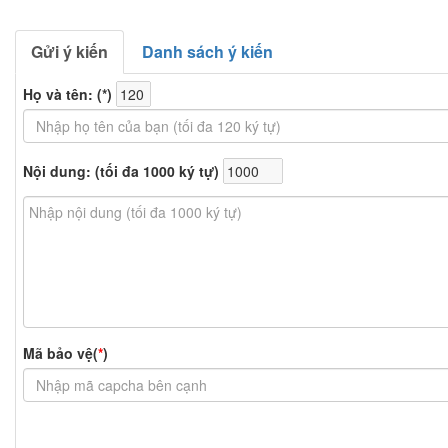
Gửi ý kiến
Danh sách ý kiến
Họ và tên: (
*
)
Nội dung: (tối đa 1000 ký tự)
Mã bảo vệ(
*
)