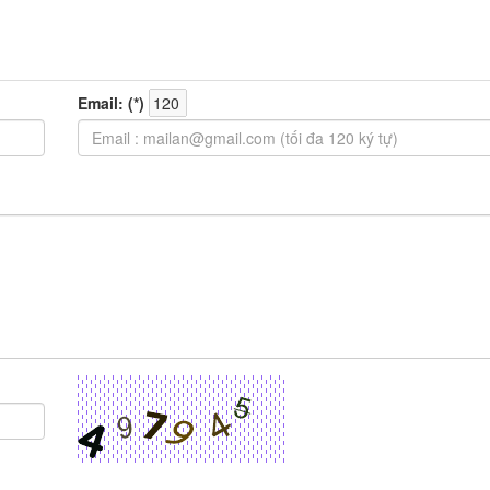
Email: (
*
)