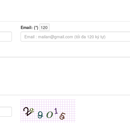
Email: (
*
)