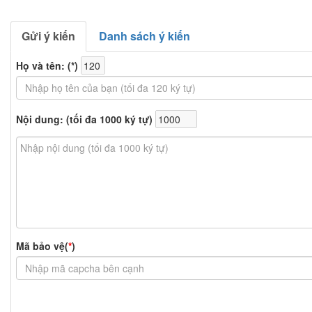
Gửi ý kiến
Danh sách ý kiến
Họ và tên: (
*
)
Nội dung: (tối đa 1000 ký tự)
Mã bảo vệ(
*
)