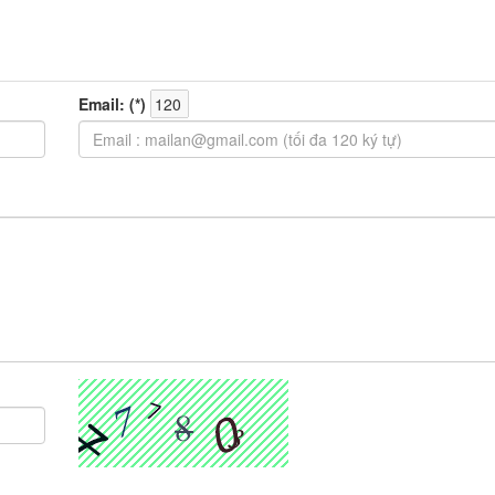
Email: (
*
)