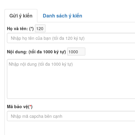
Gửi ý kiến
Danh sách ý kiến
Họ và tên: (
*
)
Nội dung: (tối đa 1000 ký tự)
Mã bảo vệ(
*
)