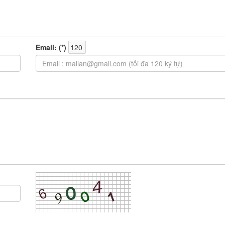
Email: (
*
)