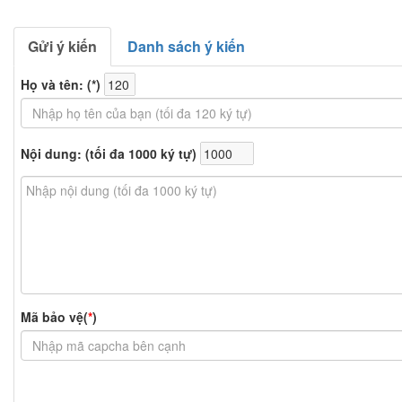
Gửi ý kiến
Danh sách ý kiến
Họ và tên: (
*
)
Nội dung: (tối đa 1000 ký tự)
Mã bảo vệ(
*
)