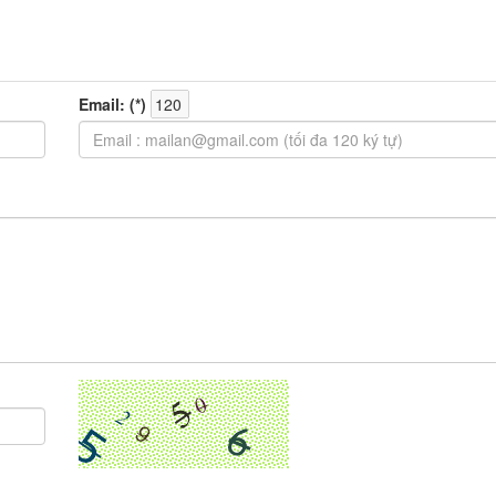
Email: (
*
)