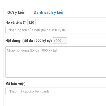
Gửi ý kiến
Danh sách ý kiến
Họ và tên: (
*
)
Nội dung: (tối đa 1000 ký tự)
Mã bảo vệ(
*
)