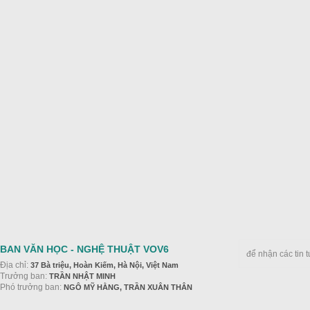
BAN VĂN HỌC - NGHỆ THUẬT VOV6
để nhận các tin 
Địa chỉ:
37 Bà triệu, Hoàn Kiếm, Hà Nội, Việt Nam
Trưởng ban:
TRẦN NHẬT MINH
Phó trưởng ban:
NGÔ MỸ HẰNG, TRẦN XUÂN THÂN