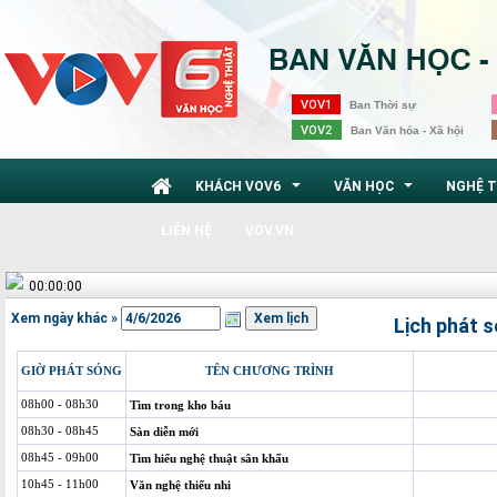
VOV1
Ban Thời sự
VOV2
Ban Văn hóa - Xã hội
KHÁCH VOV6
VĂN HỌC
NGHỆ 
...
...
LIÊN HỆ
VOV.VN
00:00:00
Xem ngày khác »
Lịch phát 
GIỜ PHÁT SÓNG
TÊN CHƯƠNG TRÌNH
08h00 - 08h30
Tìm trong kho báu
08h30 - 08h45
Sàn diễn mới
08h45 - 09h00
Tìm hiểu nghệ thuật sân khấu
10h45 - 11h00
Văn nghệ thiếu nhi