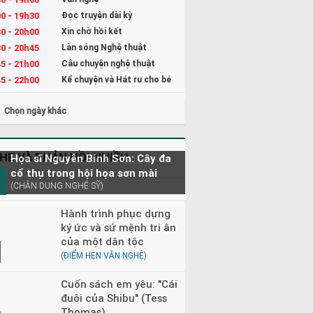
0 - 19h30
Đọc truyện dài kỳ
0 - 20h00
Xin chờ hồi kết
0 - 20h45
Làn sóng Nghệ thuật
5 - 21h00
Câu chuyện nghệ thuật
5 - 22h00
Kể chuyện và Hát ru cho bé
0 - 23h00
Đọc truyện đêm khuya
Chọn ngày khác
HE VÀ PHẢN HỒI NHIỀU
Họa sĩ Nguyễn Bỉnh Sơn: Cây đa
cổ thụ trong hội họa sơn mài
(CHÂN DUNG NGHỆ SỸ)
Hành trình phục dựng
ký ức và sứ mệnh tri ân
của một dân tộc
(ĐIỂM HẸN VĂN NGHỆ)
Cuốn sách em yêu: "Cái
đuôi của Shibu" (Tess
Thomas)