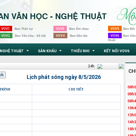
VOV1
VOV3
VOV5
Ban Thời sự
Ban Âm nhạc
Ban Đối 
VOV2
VOV4
VOV6
Ban Văn hóa - Xã hội
Ban Dân tộc
Ban Văn
thuật
NGHỆ THUẬT
SÂN KHẤU
THIẾU NHI
KẾT NỐI VOV6
...
...
...
24h
CH
Lịch phát sóng ngày 8/5/2026
08h0
TRÌNH
CHI TIẾT
08h3
08h4
10h4
13h0
14h3
18h1
18h3