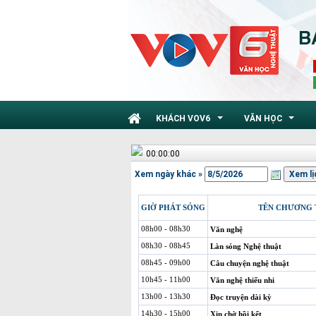
KHÁCH VOV6
VĂN HỌC
...
...
00:00:00
Xem ngày khác »
GIỜ PHÁT SÓNG
TÊN CHƯƠNG 
08h00 - 08h30
Văn nghệ
08h30 - 08h45
Làn sóng Nghệ thuật
08h45 - 09h00
Câu chuyện nghệ thuật
10h45 - 11h00
Văn nghệ thiếu nhi
13h00 - 13h30
Đọc truyện dài kỳ
14h30 - 15h00
Xin chờ hồi kết