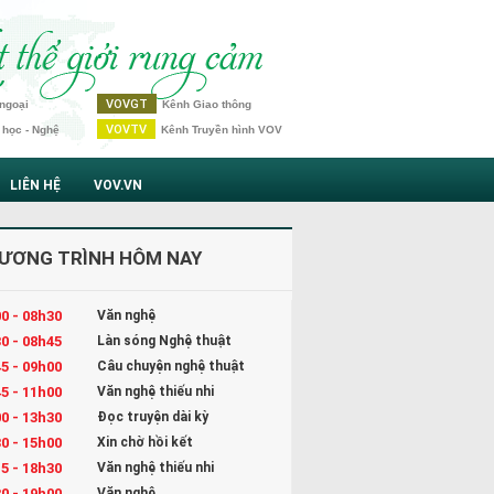
VOVGT
ngoại
Kênh Giao thông
VOVTV
 học - Nghệ
Kênh Truyền hình VOV
LIÊN HỆ
VOV.VN
ƯƠNG TRÌNH HÔM NAY
0 - 08h30
Văn nghệ
0 - 08h45
Làn sóng Nghệ thuật
5 - 09h00
Câu chuyện nghệ thuật
5 - 11h00
Văn nghệ thiếu nhi
0 - 13h30
Đọc truyện dài kỳ
0 - 15h00
Xin chờ hồi kết
5 - 18h30
Văn nghệ thiếu nhi
0 - 19h00
Văn nghệ