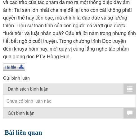
TÌM KIẾM
và cao trào của tác phẩm đã mở ra một thông điệp đầy ám
ảnh: Tài sản lớn nhất cha mẹ để lại cho con cái không phải
Vận hành bởi QI Corp
quyền thế hay tiền bạc, mà chính là đạo đức và sự lương
thiện. Liệu sự toan tính của con người có vượt qua được
"lưới trời" và luật nhân quả? Câu trả lời nằm trong những tình
tiết bất ngờ ở cuối truyện. Trong chương trình Đọc truyện
đêm khuya hôm nay, mời quý vị cùng lắng nghe tác phẩm
qua giọng đọc PTV Hồng Huệ.
Gửi bình luận
Danh sách bình luận
Chưa có bình luận nào
Gửi bình luận
Bài liên quan