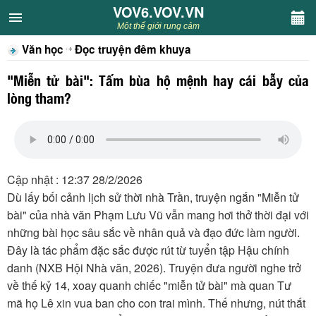
VOV6.VOV.VN
VOV6.VOV.VN
Một thế giới rung cảm
Văn học
Đọc truyện đêm khuya
CHUYÊN MỤC
"Miễn tử bài": Tấm bùa hộ mệnh hay cái bẫy của
Khách VOV6
lòng tham?
Văn học
Nghệ thuật
Cập nhật : 12:37 28/2/2026
Dù lấy bối cảnh lịch sử thời nhà Trần, truyện ngắn "Miễn tử
Sân khấu
bài" của nhà văn Phạm Lưu Vũ vẫn mang hơi thở thời đại với
những bài học sâu sắc về nhân quả và đạo đức làm người.
Thiếu nhi
Đây là tác phẩm đặc sắc được rút từ tuyển tập Hậu chính
danh (NXB Hội Nhà văn, 2026). Truyện đưa người nghe trở
Kết nối VOV6
về thế kỷ 14, xoay quanh chiếc "miễn tử bài" mà quan Tư
mã họ Lê xin vua ban cho con trai mình. Thế nhưng, nút thắt