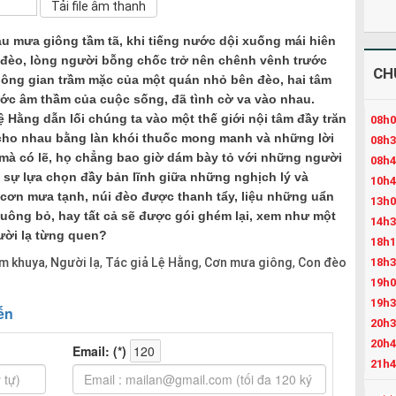
u mưa giông tầm tã, khi tiếng nước dội xuống mái hiên
 đèo, lòng người bỗng chốc trở nên chênh vênh trước
CH
ông gian trầm mặc của một quán nhỏ bên đèo, hai tâm
ớc âm thầm của cuộc sống, đã tình cờ va vào nhau.
ệ Hằng dẫn lối chúng ta vào một thế giới nội tâm đầy trăn
08h0
m cho nhau bằng làn khói thuốc mong manh và những lời
08h3
 mà có lẽ, họ chẳng bao giờ dám bày tỏ với những người
08h4
 sự lựa chọn đầy bản lĩnh giữa những nghịch lý và
10h4
 cơn mưa tạnh, núi đèo được thanh tẩy, liệu những uẩn
13h0
uông bỏ, hay tất cả sẽ được gói ghém lại, xem như một
14h3
ời lạ từng quen?
18h1
m khuya
Người lạ
Tác giả Lệ Hằng
Cơn mưa giông
Con đèo
18h3
,
,
,
,
19h0
19h3
20h3
20h4
21h4
22h3