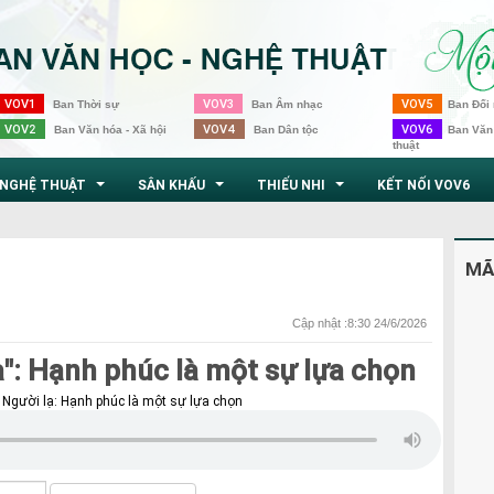
VOV1
VOV3
VOV5
Ban Thời sự
Ban Âm nhạc
Ban Đối 
VOV2
VOV4
VOV6
Ban Văn hóa - Xã hội
Ban Dân tộc
Ban Văn
thuật
NGHỆ THUẬT
SÂN KHẤU
THIẾU NHI
KẾT NỐI VOV6
...
...
...
MÃ
Cập nhật :8:30 24/6/2026
": Hạnh phúc là một sự lựa chọn