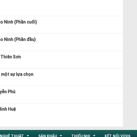
ảo Ninh (Phần cuối)
ảo Ninh (Phần đầu)
 Thiên Sơn
à một sự lựa chọn
uyễn Phú
Minh Huệ
NGHỆ THUẬT
SÂN KHẤU
THIẾU NHI
KẾT NỐI VOV6