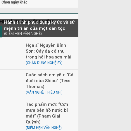
Chọn ngày khác
HE VÀ PHẢN HỒI NHIỀU
Hành trình phục dựng ký ức và sứ
mệnh tri ân của một dân tộc
(ĐIỂM HẸN VĂN NGHỆ)
Họa sĩ Nguyễn Bỉnh
Sơn: Cây đa cổ thụ
trong hội họa sơn mài
(CHÂN DUNG NGHỆ SỸ)
Cuốn sách em yêu: "Cái
đuôi của Shibu" (Tess
Thomas)
(VĂN NGHỆ THIẾU NHI)
Tác phẩm mới: “Cơn
mưa bên hồ nước bí
mật” (Phạm Giai
Quỳnh)
(ĐIỂM HẸN VĂN NGHỆ)