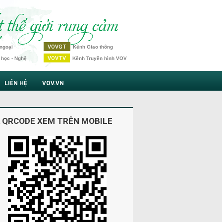
VOVGT
ngoại
Kênh Giao thông
VOVTV
 học - Nghệ
Kênh Truyền hình VOV
LIÊN HỆ
VOV.VN
 QRCODE XEM TRÊN MOBILE