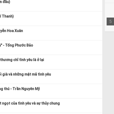
n đầu)
í Thanh)
5
uyễn Hoa Xuân
á" - Tống Phước Bảo
hương chỉ tình yêu là ở lại
ổi già và những mật mã tình yêu
g thú - Trần Nguyên Mỹ
t ngọt của tình yêu và sự thủy chung